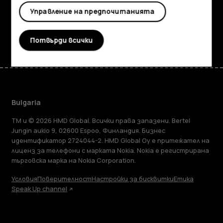
Поддръжка
Управление на предпочитанията
Facebook
Instagram
Tiktok
Youtube
Linkedin
Discord
Потвърди всички
Bulgaria
TM и © 2026 HMD Global. Всички права запазени. Bertel
Jungin aukio 9, 02600 Espoo, Финландия. Бизнес
идентификатор 2724044-2. HMD Global Oy е притежател на
лиценз за телефони с марката Nokia. Nokia е регистрирана
търговска марка на Nokia Corporation.
Условия
Поверителност
Настройки за бисквитки
Етика
Speak Up channel