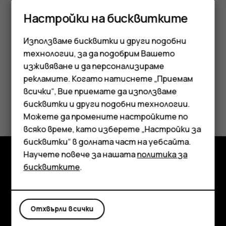
Натиснете клавиша за захранване и прокарайте
Настройки на бисквитките
пръст нагоре през екрана. При поискване въведете
допълнителни идентификационни данни.
Използваме бисквитки и други подобни
технологии, за да подобрим Вашето
изживяване и да персонализираме
рекламите. Когато натиснете „Приемам
всички“, Вие приемате да използваме
Смартфони
Полезен ли беше този отговор?
бисквитки и други подобни технологии.
Мобилни телефони
Можете да промените настройките по
Да
Не
всяко време, като изберете „Настройки за
Аксесоари
бисквитки“ в долната част на уебсайта.
Научете повече за нашата
политика за
Таблети
бисквитките
.
Изследвайте
Информация
Отхвърли всички
Planet and people