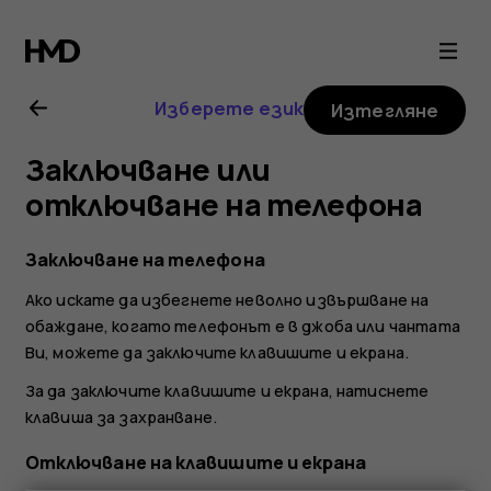
Ръководство
на
Изберете език
Изтегляне
потребителя
Заключване или
за
отключване на телефона
Nokia
Заключване на телефона
Ако искате да избегнете неволно извършване на
G21
обаждане, когато телефонът е в джоба или чантата
Ви, можете да заключите клавишите и екрана.
За да заключите клавишите и екрана, натиснете
клавиша за захранване.
Отключване на клавишите и екрана