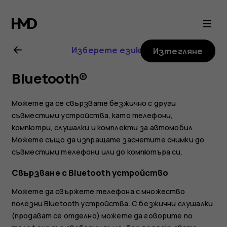
Ръководство
на
Изберете език
Изтегляне
потребителя
Bluetooth®
за
Можете да се свързвате безжично с други
Nokia
съвместими устройства, като телефони,
компютри, слушалки и комплекти за автомобил.
Можете също да изпращате заснетите снимки до
G21
съвместими телефони или до компютъра си.
Свързване с Bluetooth устройство
Можете да свържете телефона с множество
полезни Bluetooth устройства. С безжични слушалки
(продават се отделно) можете да говорите по