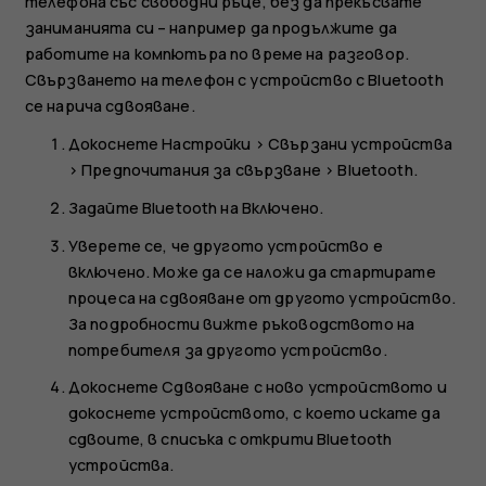
телефона със свободни ръце, без да прекъсвате
заниманията си – например да продължите да
работите на компютъра по време на разговор.
Свързването на телефон с устройство с Bluetooth
се нарича сдвояване.
Докоснете
Настройки
>
Свързани устройства
>
Предпочитания за свързване
>
Bluetooth
.
Задайте
Bluetooth
на
Включено
.
Уверете се, че другото устройство е
включено. Може да се наложи да стартирате
процеса на сдвояване от другото устройство.
За подробности вижте ръководството на
потребителя за другото устройство.
Докоснете
Сдвояване с ново устройството
и
докоснете устройството, с което искате да
сдвоите, в списъка с открити Bluetooth
устройства.