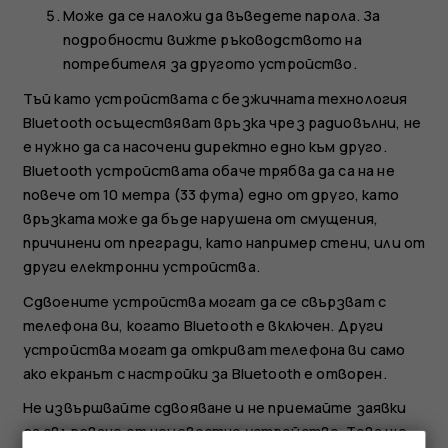
Може да се наложи да въведете парола. За
подробности вижте ръководството на
потребителя за другото устройство.
Тъй като устройствата с безжичната технология
Bluetooth осъществяват връзка чрез радиовълни, не
е нужно да са насочени директно едно към друго.
Bluetooth устройствата обаче трябва да са на не
повече от 10 метра (33 фута) едно от друго, като
връзката може да бъде нарушена от смущения,
причинени от прегради, като например стени, или от
други електронни устройства.
Сдвоените устройства могат да се свързват с
телефона ви, когато Bluetooth е включен. Други
устройства могат да откриват телефона ви само
ако екранът с настройки за Bluetooth е отворен.
Не извършвайте сдвояване и не приемайте заявки
за свързване от неизвестно устройство. Това ще