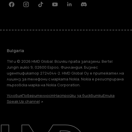
Facebook
Instagram
Tiktok
Youtube
Linkedin
Discord
Bulgaria
TM и © 2026 HMD Global. Всички права запазени. Bertel
Jungin aukio 9, 02600 Espoo, Финландия. Бизнес
идентификатор 2724044-2. HMD Global Oy е притежател на
лиценз за телефони с марката Nokia. Nokia е регистрирана
търговска марка на Nokia Corporation.
Условия
Поверителност
Настройки за бисквитки
Етика
Speak Up channel
Информация
Ремонт, повторна употреба,