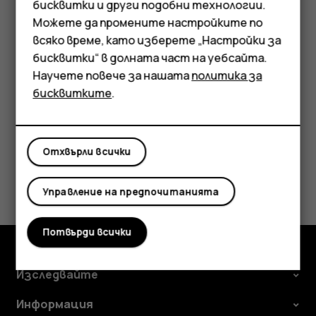
Ethernet.
бисквитки и други подобни технологии.
Мобилни телефони
Можете да промените настройките по
Другото устройство използва данни от Вашия план
Аксесоари
всяко време, като изберете „Настройки за
за данни, за което може да бъдете таксувани. За
бисквитки“ в долната част на уебсайта.
информация относно предлагането и цените се
Таблети
Научете повече за нашата
политика за
свържете с мобилния си оператор.
бисквитките
.
Отхвърли всички
Полезен ли беше този отговор?
Управление на предпочитанията
Да
Не
Потвърди всички
Изследвайте
Информация