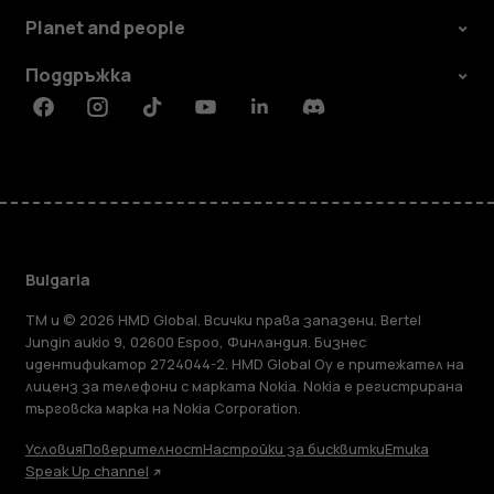
Planet and people
Поддръжка
Facebook
Instagram
Tiktok
Youtube
Linkedin
Discord
Bulgaria
TM и © 2026 HMD Global. Всички права запазени. Bertel
Jungin aukio 9, 02600 Espoo, Финландия. Бизнес
идентификатор 2724044-2. HMD Global Oy е притежател на
лиценз за телефони с марката Nokia. Nokia е регистрирана
търговска марка на Nokia Corporation.
Условия
Поверителност
Настройки за бисквитки
Етика
Speak Up channel