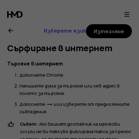
Ръководство
на
Изберете език
Изтегляне
потребителя
Сърфиране в интернет
за
Търсене в интернет
Nokia
Докоснете
Chrome
.
G21
Напишете дума за търсене или уеб адрес в
полето за търсене.
Докоснете
или изберете от предложените
trending_flat
съвпадения.
Съвет:
Ако вашият доставчик на мрежови
услуги не ви таксува фиксирана такса за пренос
на данни, за да спестите разходи за данни,