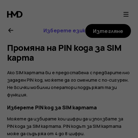
Ръководство
на
Изберете език
Изтегляне
потребителя
Промяна на PIN кода за SIM
за
карта
Nokia
Ако SIM картата ви е предоставена с предварително
зададен PIN код, можете да го смените с по-сигурен.
G21
Не всички мобилни оператори поддържат тази
функция.
Изберете PIN код за SIM картата
Можете да избирате кои цифри да използвате за
PIN кода за SIM картата. PIN кодът за SIM картата
може да съдържа от 4 до 8 цифри.