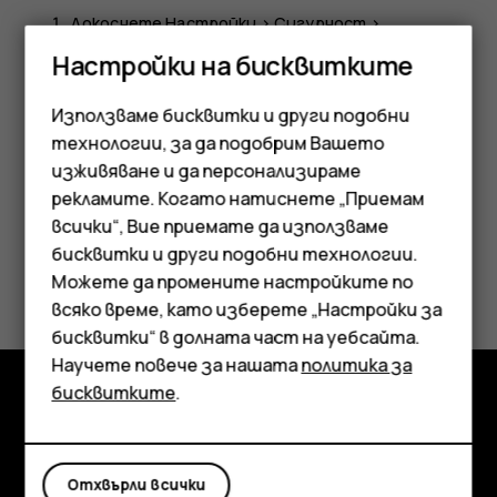
Докоснете
Настройки
>
Сигурност
>
Разширени
>
Заключване на SIM картата
.
Настройки на бисквитките
Под избраната SIM карта докоснете
Промяна на
Използваме бисквитки и други подобни
PIN за SIM карта
.
технологии, за да подобрим Вашето
изживяване и да персонализираме
рекламите. Когато натиснете „Приемам
Смартфони
всички“, Вие приемате да използваме
бисквитки и други подобни технологии.
Мобилни телефони
Полезен ли беше този отговор?
Можете да промените настройките по
Аксесоари
всяко време, като изберете „Настройки за
Да
Не
бисквитки“ в долната част на уебсайта.
Таблети
Научете повече за нашата
политика за
бисквитките
.
Изследвайте
Информация
Отхвърли всички