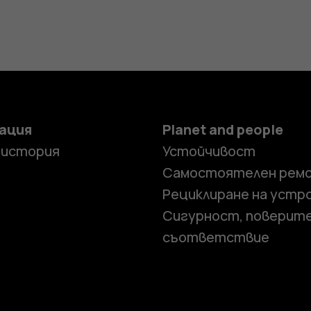
ация
Planet and people
 история
Устойчивост
Самостоятелен рем
Рециклиране на устр
Сигурност, поверит
съответствие