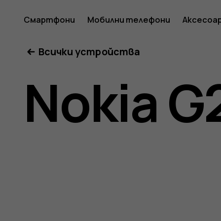
Ръковод
Смартфони
Мобилни телефони
Аксесоа
Всички устройства
на
Nokia G
потреб
за