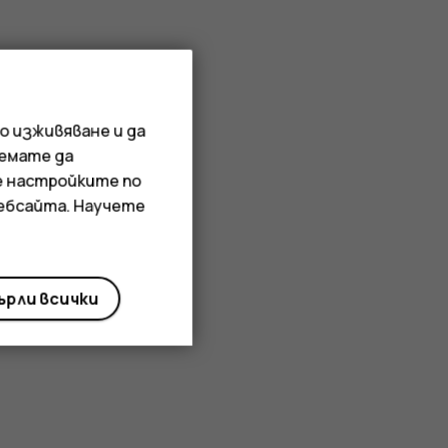
о изживяване и да
иемате да
е настройките по
уебсайта. Научете
рли всички