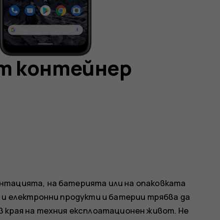
ат контейнер
нтацията, на батерията или на опаковката
и и електронни продукти и батерии трябва да
в края на техния експлоатационен живот. Не