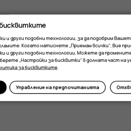
 бисквитките
и и други подобни технологии, за да подобрим Вашет
кламите. Когато натиснете „Приемам всички“, Вие пр
ки и други подобни технологии. Можете да променит
зберете „Настройки за бисквитки“ в долната част на 
олитика за бисквитките
.
и
Управление на предпочитанията
Отхвъ