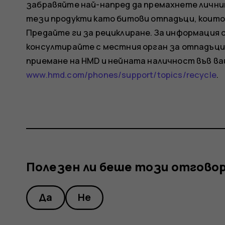
забравяйте най-напред да премахнете лични
тези продукти като битови отпадъци, които 
Предайте ги за рециклиране. За информация 
консултирайте с местния орган за отпадъци
приемане на HMD и нейната наличност във в
www.hmd.com/phones/support/topics/recycle
.
Полезен ли беше този отгово
Да
Не