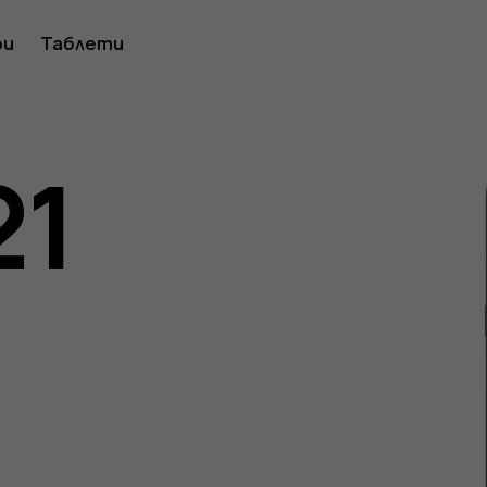
ство
ри
Таблети
21
ителя