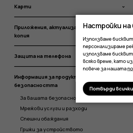
Карти
Настройки на
Приложения, актуализации и резервни
копия
Използваме бисквитк
персонализираме ре
използваме бисквит
Защита на телефона
всяко време, като и
повече за нашата
п
Информация за продукта и
безопасността
Потвърди всичк
За вашата безопасност
Мрежови услуги и разходи
Спешни обаждания
Грижи за устройството