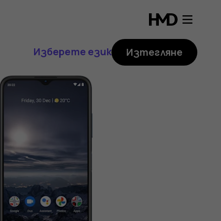
Изберете език
Изтегляне