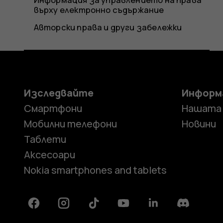
върху електронно съдържание
Авторски права и други забележки
Изследвайте
Информ
Смартфони
Нашата
Мобилни телефони
Новини
Таблети
Аксесоари
Nokia smartphones and tablets
Facebook
Instagram
Tiktok
Youtube
Linkedin
Discord