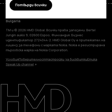
Потвърди всички
Bulgaria
TM и © 2026 HMD Global. Всички права запазени. Bertel
Jungin aukio 9, 02600 Espoo, Финландия. Бизнес
идентификатор 2724044-2. HMD Global Oy е притежател на
лиценз за телефони с марката Nokia. Nokia е регистрирана
търговска марка на Nokia Corporation.
Условия
Поверителност
Настройки за бисквитки
Етика
Speak Up channel
Информация
Ремонт, повторна употреба,
рециклиране
Поддръжка
Bulgaria