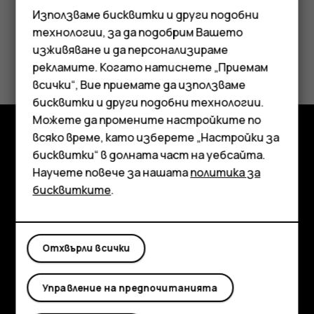
Използваме бисквитки и други подобни
технологии, за да подобрим Вашето
изживяване и да персонализираме
Полезен ли беше този отговор?
рекламите. Когато натиснете „Приемам
Смартфони
всички“, Вие приемате да използваме
Да
Не
бисквитки и други подобни технологии.
Мобилни телефони
Можете да промените настройките по
Аксесоари
всяко време, като изберете „Настройки за
Изследвайте
бисквитки“ в долната част на уебсайта.
Таблети
Научете повече за нашата
политика за
Информация
бисквитките
.
Planet and people
Поддръжка
Отхвърли всички
Facebook
Instagram
Tiktok
Youtube
Linkedin
Discord
Управление на предпочитанията