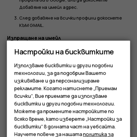
Добавяне на имейл адрес
.
След добавяне на всички профили докоснете
КЪМ GMAIL
.
Изпращане на имейл
Докоснете
Gmail
.
Настройки на бисквитките
Докоснете
.
create
Използваме бисквитки и други подобни
В полето
До
въведете адрес или докоснете
more_vert
технологии, за да подобрим Вашето
>
Добавяне от контактите
.
изживяване и да персонализираме
рекламите. Когато натиснете „Приемам
Въведете темата и текста на писмото.
Смартфони
всички“, Вие приемате да използваме
Докоснете
.
send
бисквитки и други подобни технологии.
Мобилни телефони
Можете да промените настройките по
Аксесоари
всяко време, като изберете „Настройки за
бисквитки“ в долната част на уебсайта.
Таблети
Научете повече за нашата
политика за