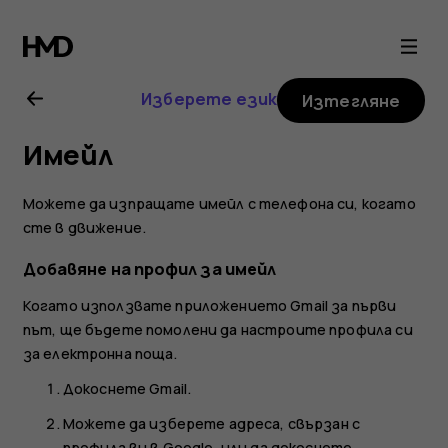
Ръководство
на
Изберете език
Изтегляне
потребителя
Имейл
за
Можете да изпращате имейл с телефона си, когато
Nokia
сте в движение.
Добавяне на профил за имейл
G21
Когато използвате приложението Gmail за първи
път, ще бъдете помолени да настроите профила си
за електронна поща.
Докоснете
Gmail
.
Можете да изберете адреса, свързан с
профила ви в Google, или да докоснете