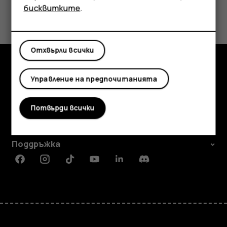
бисквитките
.
Полезен ли беше този отговор?
Да
Не
Отхвърли всички
Изследвайте
Управление на предпочитанията
Информация
Потвърди всички
Planet and people
Поддръжка
Facebook
Instagram
Tiktok
Youtube
Linkedin
Discord