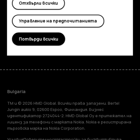
Отхвърли всички
Информация
Planet and people
Управление на предпочитанията
Поддръжка
Потвърди всички
Facebook
Instagram
Tiktok
Youtube
Linkedin
Discord
Bulgaria
TM и © 2026 HMD Global. Всички права запазени. Bertel
Jungin aukio 9, 02600 Espoo, Финландия. Бизнес
идентификатор 2724044-2. HMD Global Oy е притежател на
лиценз за телефони с марката Nokia. Nokia е регистрирана
търговска марка на Nokia Corporation.
Условия
Поверителност
Настройки за бисквитки
Етика