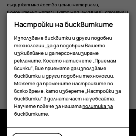
съдържат множество ценни материали,
включително метали (като мед, алуминий, стомана и
магнезий) и благородни метали (като злато, сребро
Настройки на бисквитките
и паладий). Всички материали, вложени в
устройството, могат да се възстановят под
Използваме бисквитки и други подобни
формата на суровини и енергия.
технологии, за да подобрим Вашето
изживяване и да персонализираме
рекламите. Когато натиснете „Приемам
Смартфони
всички“, Вие приемате да използваме
бисквитки и други подобни технологии.
Мобилни телефони
Можете да промените настройките по
Полезен ли беше този отговор?
Аксесоари
всяко време, като изберете „Настройки за
бисквитки“ в долната част на уебсайта.
Да
Не
Таблети
Научете повече за нашата
политика за
бисквитките
.
Изследвайте