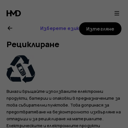
Ръководство
на
Изберете език
Изтегляне
потребителя
Рециклиране
за
Nokia
G21
Винаги връщайте използваните електронни
продукти, батерии и опаковки в предназначените за
това събирателни пунктове. Това допринася за
предотвратяване на безконтролното изхвърляне на
отпадъци и за рециклиране на материалите.
Електрическите и електронните продукти