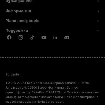
Изследвайте
Информация
Planet and people
Поддръжка
Facebook
Instagram
Tiktok
Youtube
Linkedin
Discord
Bulgaria
TM и © 2026 HMD Global. Всички права запазени. Bertel
Jungin aukio 9, 02600 Espoo, Финландия. Бизнес
идентификатор 2724044-2. HMD Global Oy е притежател на
лиценз за телефони с марката Nokia. Nokia е регистрирана
търговска марка на Nokia Corporation.