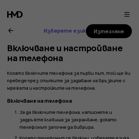
Ръководство
на
Изберете език
Изтегляне
потребителя
Включване и настройване
за
на телефона
Nokia
Когато включите телефона за първи път, той ще ви
преведе през стъпките за задаване на връзките с
G21
мрежата и настройките на телефона.
Включване на телефона
За да включите телефона, натиснете и
задръжте клавиша за захранване, докато
телефонът започне да вибрира.
Когато телефонът се включи, изберете езика