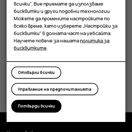
Смартфони
настройките за приложения и паролите за Wi-Fi.
всички“, Вие приемате да използваме
бисквитки и други подобни технологии.
Докоснете
Настройки
>
Профили
>
Добавяне на
Мобилни телефони
Можете да промените настройките по
профил
>
Google
.
Аксесоари
всяко време, като изберете „Настройки за
Изберете кои данни искате да възстановите
бисквитки“ в долната част на уебсайта.
на новия си телефон. Синхронизирането
Таблети
Научете повече за нашата
политика за
започва автоматично, след като телефонът се
бисквитките
.
свърже с интернет.
Отхвърли всички
Управление на предпочитанията
Полезен ли беше този отговор?
Да
Не
Потвърди всички