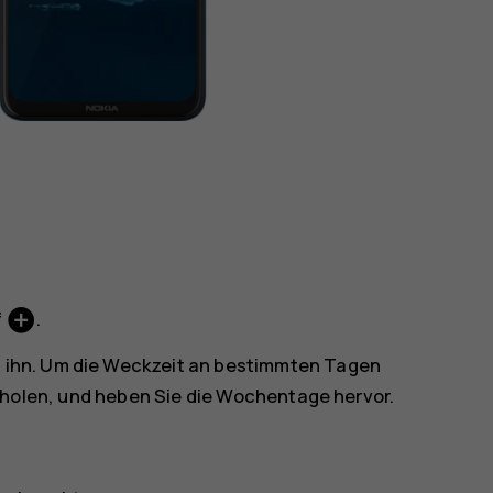
add_circle
f
.
f ihn. Um die Weckzeit an bestimmten Tagen
holen
, und heben Sie die Wochentage hervor.