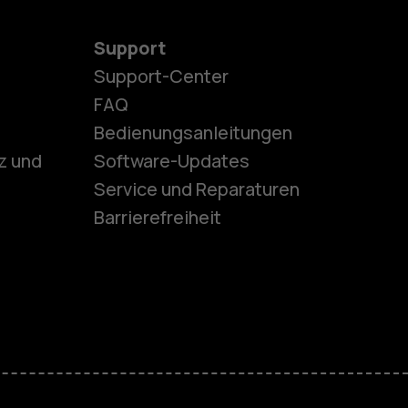
Support
Support-Center
es
FAQ
Bedienungsanleitungen
z und
Software-Updates
ones
Service und Reparaturen
Barrierefreiheit
r Senioren
M