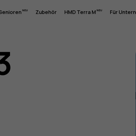
 Senioren
Zubehör
HMD Terra M
Für Unter
3
gsanleit