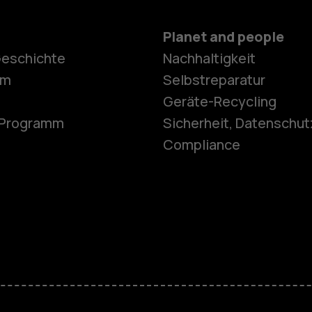
Planet and people
Geschichte
Nachhaltigkeit
Smartphon
om
Selbstreparatur
Geräte-Recycling
e-Programm
Sicherheit, Datenschut
Feature Ph
Compliance
Telefone fü
Zubehör
HMD Terra 