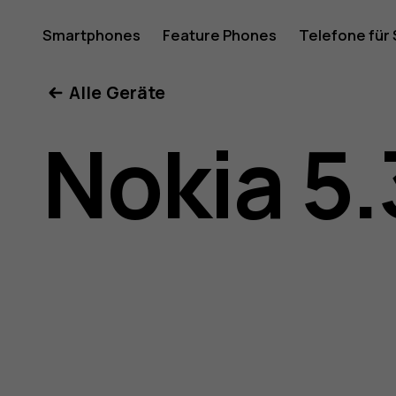
Nokia
Smartphones
Feature Phones
Telefone für
Mein Konto
Alle Geräte
5.3
Nokia 5.
Bedienun