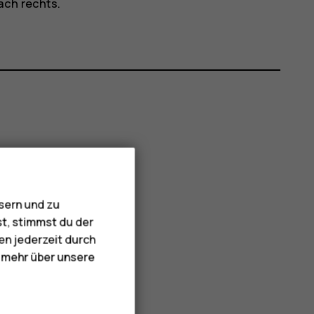
ach rechts.
sern und zu
st, stimmst du der
en jederzeit durch
e mehr über unsere