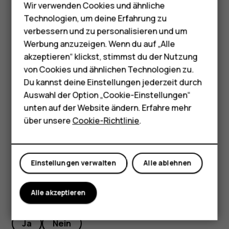
Wir verwenden Cookies und ähnliche
Telefone für Senioren
Tippen Sie auf
Speichern
.
Technologien, um deine Erfahrung zu
Zubehör
verbessern und zu personalisieren und um
Tipp:
Um ein Ereignis zu bearbeiten, tippen Sie auf
Werbung anzuzeigen. Wenn du auf „Alle
das Ereignis und auf
, und bearbeiten Sie die
mode_edit
HMD Terra M
akzeptieren“ klickst, stimmst du der Nutzung
Details.
von Cookies und ähnlichen Technologien zu.
Für Unternehmen
Du kannst deine Einstellungen jederzeit durch
Löschen eines Termins
Tablets
Auswahl der Option „Cookie-Einstellungen“
unten auf der Website ändern. Erfahre mehr
Tippen Sie auf den Eintrag.
Shop
über unsere
Cookie-Richtlinie
.
Tippen Sie auf
>
Löschen
.
more_vert
Mein Konto
Einstellungen verwalten
Alle ablehnen
Alle akzeptieren
Did you find this helpful?
Ja
Nein