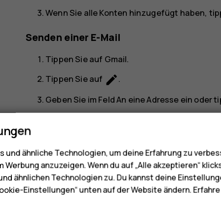
Wenn Sie alle Konten hinzugefügt haben, tip
Senden einer E-Mail
Tippen Sie auf
Gmail
.
create
Tippen Sie auf
.
Geben Sie im Feld
An
eine Adresse ein oder t
Geben Sie den Betreff und den Inhalt der E-Ma
lungen
send
Tippen Sie auf
.
 und ähnliche Technologien, um deine Erfahrung zu verbes
m Werbung anzuzeigen. Wenn du auf „Alle akzeptieren“ klick
nd ähnlichen Technologien zu. Du kannst deine Einstellung
ookie-Einstellungen“ unten auf der Website ändern. Erfahr