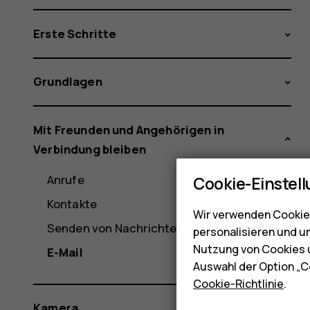
Erste Schritte
Grundlagen
Mit Freunden und Angehörigen in
Verbindung bleiben
Anrufe
Cookie-Einstel
Kontakte
Wir verwenden Cookies
Senden von Nachrichten
personalisieren und u
Nutzung von Cookies u
E-Mail
Auswahl der Option „C
Cookie-Richtlinie
.
Kamera