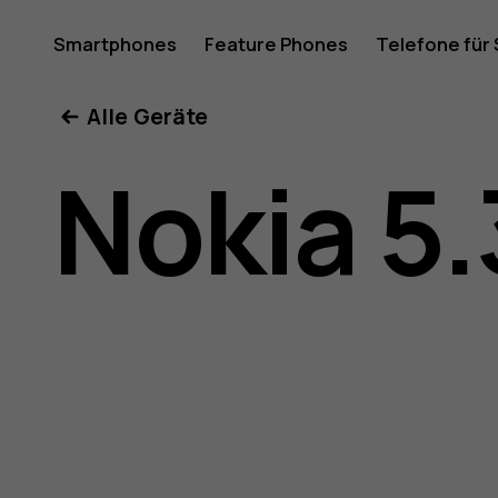
Nokia
Smartphones
Feature Phones
Telefone für
Mein Konto
Alle Geräte
5.3
Nokia 5.
Bedienun