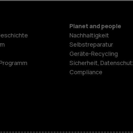
Planet and people
Geschichte
Nachhaltigkeit
Smartphon
om
Selbstreparatur
Geräte-Recycling
e-Programm
Sicherheit, Datenschut
Feature Ph
Compliance
Telefone fü
Zubehör