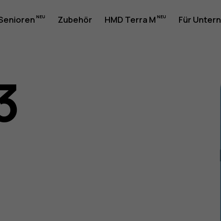
 Senioren
Zubehör
HMD Terra M
Für Unter
3
gsanleit