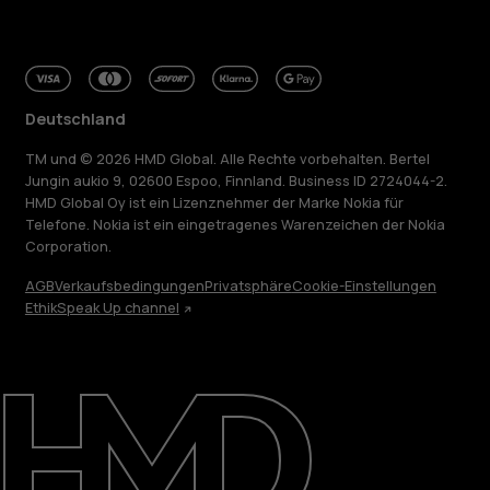
Deutschland
TM und © 2026 HMD Global. Alle Rechte vorbehalten. Bertel
Jungin aukio 9, 02600 Espoo, Finnland. Business ID 2724044-2.
HMD Global Oy ist ein Lizenznehmer der Marke Nokia für
Telefone. Nokia ist ein eingetragenes Warenzeichen der Nokia
Corporation.
AGB
Verkaufsbedingungen
Privatsphäre
Cookie-Einstellungen
Ethik
Speak Up channel
Über
Blog
Reparieren, wiederverwenden, recyceln
Nachhaltigkeit
Support
Deutschland