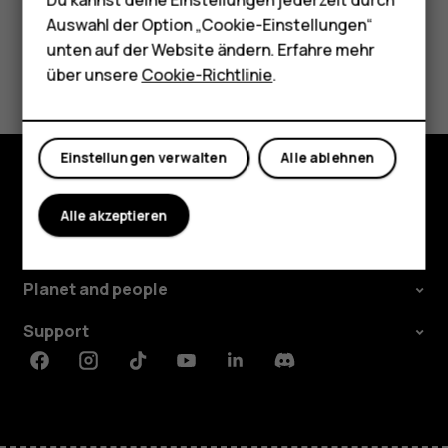
Tablets
Auswahl der Option „Cookie-Einstellungen“
unten auf der Website ändern. Erfahre mehr
Did you find this helpful?
Shop
über unsere
Cookie-Richtlinie
.
Ja
Nein
Mein Konto
Einstellungen verwalten
Alle ablehnen
Shop
Alle akzeptieren
Über
Planet and people
Support
Facebook
Instagram
Tiktok
Youtube
Linkedin
Discord