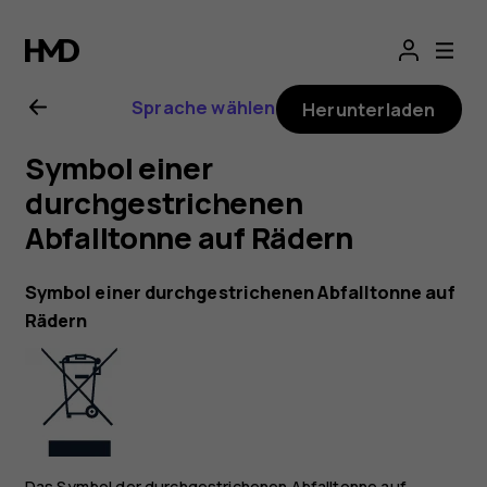
Nokia
5.3
Sprache wählen
Herunterladen
Bedienungsanlei
Symbol einer
durchgestrichenen
Abfalltonne auf Rädern
Symbol einer durchgestrichenen Abfalltonne auf
Rädern
Das Symbol der durchgestrichenen Abfalltonne auf