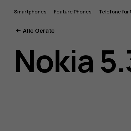
Nokia
Smartphones
Feature Phones
Telefone für
Mein Konto
Alle Geräte
5.3
Nokia 5.
Bedienun