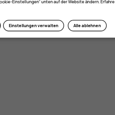
ookie-Einstellungen“ unten auf der Website ändern. Erfahr
Ja
Nein
Einstellungen verwalten
Alle ablehnen