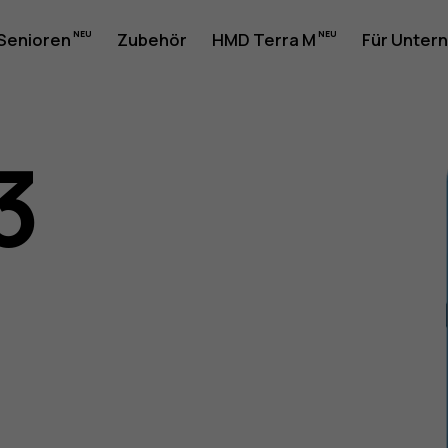
 Senioren
Zubehör
HMD Terra M
Für Unter
3
gsanleit