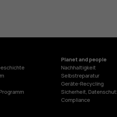
Planet and people
Geschichte
Nachhaltigkeit
Smartphon
om
Selbstreparatur
Geräte-Recycling
e-Programm
Sicherheit, Datenschut
Feature Ph
Compliance