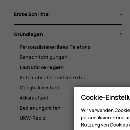
Erste Schritte
Grundlagen
Personalisieren Ihres Telefons
Benachrichtigungen
Lautstärke regeln
Automatische Textkorrektur
Google Assistant
Cookie-Einstel
Akkulaufzeit
Bedienungshilfen
Wir verwenden Cookies
personalisieren und u
UKW-Radio
Nutzung von Cookies u