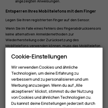
angezeigten Anweisungen.
Entsperren Ihres Mobiltelefons mit dem Finger
Legen Sie Ihren registrierten Finger auf den Sensor.
Wenn Sie im Falle eines Fehlers des Fingerabdrucksensors
keine alternativen Anmeldemethoden zur
Wiederherstellung oder Zurücksetzung des
Mobiltelefons verwenden können, muss das Mobiltelefon
Smartphones
durch autorisiertes Personal gewartet werden.
Cookie-Einstellungen
Möglicherweise fallen zusätzliche Gebühren an, und u. U.
Feature Phones
werden alle persönlichen Daten auf Ihrem Mobiltelefon
Wir verwenden Cookies und ähnliche
Telefone für Senioren
gelöscht. Weitere Informationen erhalten Sie über eine
Technologien, um deine Erfahrung zu
Servicestelle in der Nähe oder bei Ihrem
Zubehör
verbessern und zu personalisieren und um
Mobiltelefonhändler.
Werbung anzuzeigen. Wenn du auf „Alle
HMD Terra M
akzeptieren“ klickst, stimmst du der Nutzung
von Cookies und ähnlichen Technologien zu.
Für Unternehmen
Du kannst deine Einstellungen jederzeit durch