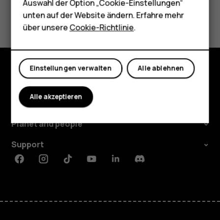
Tablets
Auswahl der Option „Cookie-Einstellungen“
Did you find this helpful?
unten auf der Website ändern. Erfahre mehr
Shop
über unsere
Cookie-Richtlinie
.
Ja
Nein
Mein Konto
Einstellungen verwalten
Alle ablehnen
Shop
Alle akzeptieren
Über
Planet and people
Support
Facebook
Instagram
Tiktok
Youtube
Linkedin
Discord