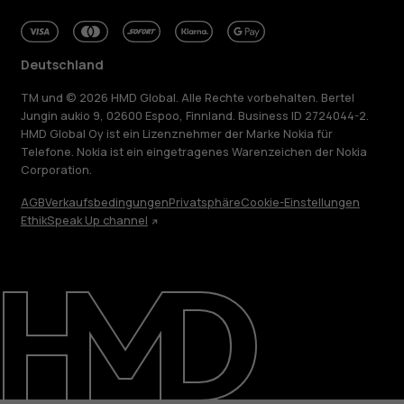
Deutschland
TM und © 2026 HMD Global. Alle Rechte vorbehalten. Bertel
Jungin aukio 9, 02600 Espoo, Finnland. Business ID 2724044-2.
HMD Global Oy ist ein Lizenznehmer der Marke Nokia für
Telefone. Nokia ist ein eingetragenes Warenzeichen der Nokia
Corporation.
AGB
Verkaufsbedingungen
Privatsphäre
Cookie-Einstellungen
Ethik
Speak Up channel
Über
Blog
Reparieren, wiederverwenden, recyceln
Nachhaltigkeit
Support
Deutschland