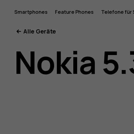
Nokia
Smartphones
Feature Phones
Telefone für
Mein Konto
Alle Geräte
5.3
Nokia 5.
Bedienun