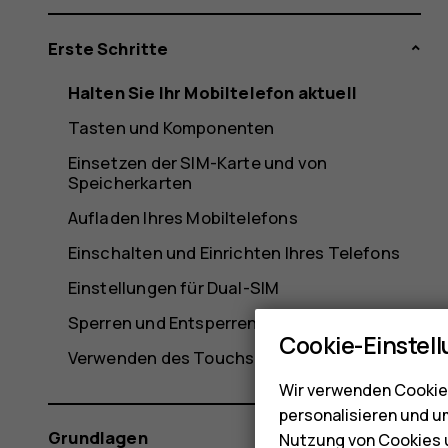
Erste Schritte
Halten Sie Ihr Mobiltelefon aktuell
Tasten und Komponenten
Einsetzen der SIM-Karte und von
Speicherkarten
Aufladen Ihres Mobiltelefons
Einschalten und Einrichten Ihres Telefons
Einstellungen für Dual-SIM
Sperren und Entsperren Ihres Mobiltelefons
Cookie-Einstel
Verwenden des Touchscreens
Wir verwenden Cookies
personalisieren und u
Grundlagen
Nutzung von Cookies u