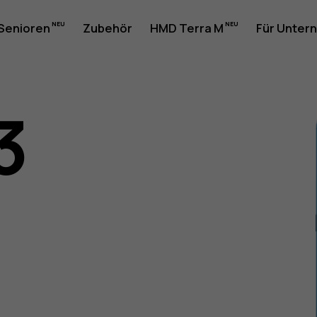
 Senioren
Zubehör
HMD Terra M
Für Unter
3
gsanleit