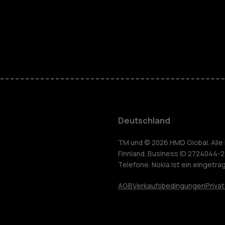
Telefone fü
Zubehör
HMD Terra 
Für Unter
Deutschland
Tablets
yceln
TM und © 2026 HMD Global. Alle 
Finnland. Business ID 2724044-2
Telefone. Nokia ist ein eingetr
Shop
AGB
Verkaufsbedingungen
Priva