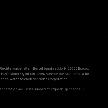
r Senioren
M
nehmen
Rechte vorbehalten. Bertel Jungin aukio 9, 02600 Espoo,
. HMD Global Oy ist ein Lizenznehmer der Marke Nokia für
agenes Warenzeichen der Nokia Corporation.
tsphäre
Cookie-Einstellungen
Ethik
Speak Up channel