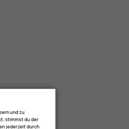
sern und zu
st, stimmst du der
en jederzeit durch