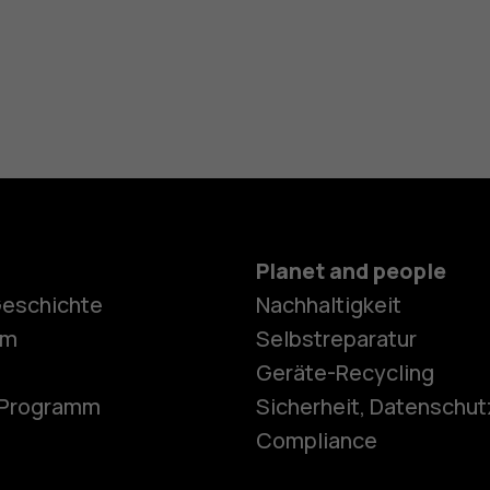
Planet and people
Geschichte
Nachhaltigkeit
Smartphon
om
Selbstreparatur
Geräte-Recycling
e-Programm
Sicherheit, Datenschut
Feature Ph
Compliance