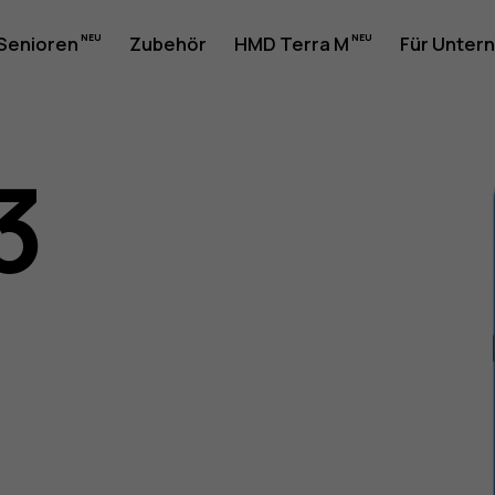
 Senioren
Zubehör
HMD Terra M
Für Unter
3
gsanleit