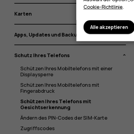
Cookie-Richtlinie
.
Karten
Alle akzeptieren
Apps, Updates und Backups
Schutz Ihres Telefons
Schützen Ihres Mobiltelefons mit einer
Displaysperre
Schützen Ihres Mobiltelefons mit
Fingerabdruck
Schützen Ihres Telefons mit
Gesichtserkennung
Ändern des PIN-Codes der SIM-Karte
Zugriffscodes