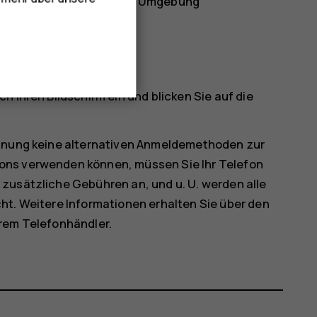
der zu dunkler oder heller Umgebung
erkennung
h Ihren Bildschirm ein und blicken Sie auf die
ennung keine alternativen Anmeldemethoden zur
ons verwenden können, müssen Sie Ihr Telefon
zusätzliche Gebühren an, und u. U. werden alle
ht. Weitere Informationen erhalten Sie über den
hrem Telefonhändler.