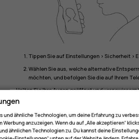
Tippen Sie auf
Einstellungen
>
Sicherheit
>
E
Wählen Sie aus, welche alternative Entsper
möchten, und befolgen Sie die auf Ihrem T
Halten Sie Ihre Augen geöffnet und vergewissern Si
und nicht von Gegenständen wie einem Hut oder ei
lungen
Hinweis
: Die Entsperrung des Mobiltelefons
 und ähnliche Technologien, um deine Erfahrung zu verbes
Fingerabdruck, Muster oder Kennwort. Das 
m Werbung anzuzeigen. Wenn du auf „Alle akzeptieren“ klick
nd ähnlichen Technologien zu. Du kannst deine Einstellung
Personen oder Gegenstände entsperrt werd
ookie-Einstellungen“ unten auf der Website ändern. Erfahr