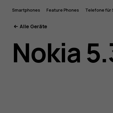
Nokia
Smartphones
Feature Phones
Telefone für
Mein Konto
Alle Geräte
5.3
Nokia 5.
Bedienun