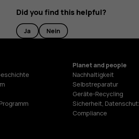
Did you find this helpful?
Ja
Nein
Planet and people
Geschichte
Nachhaltigkeit
Smartphon
om
Selbstreparatur
Geräte-Recycling
e-Programm
Sicherheit, Datenschut
Feature Ph
Compliance
Telefone fü