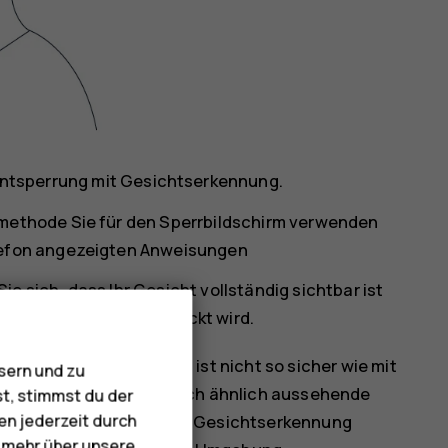
ntsperrung mit Gesichtserkennung
.
rmethode Sie für den Sperrbildschirm verwenden
elefon angezeigten Anweisungen
e sich, dass Ihr Gesicht vollständig sichtbar ist
ner Sonnenbrille verdeckt wird.
 mit Gesichtserkennung ist nicht so sicher wie mit
sern und zu
Mobiltelefon könnte durch ähnlich aussehende
st, stimmst du der
en jederzeit durch
en. Die Entsperrung mit Gesichtserkennung
e mehr über unsere