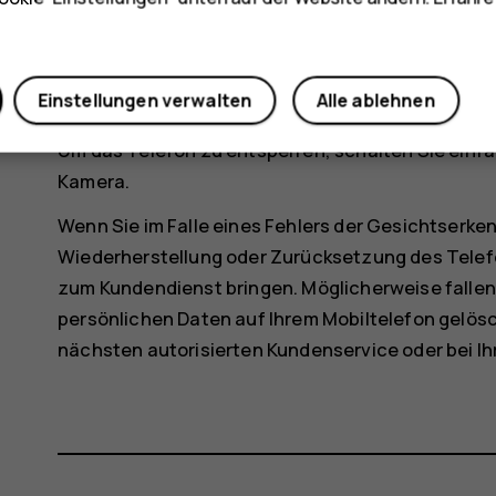
funktioniert bei Hintergrundbeleuchtung o
möglicherweise nicht ordnungsgemäß.
Entsperren Ihres Telefons mit Gesichts
Einstellungen verwalten
Alle ablehnen
Um das Telefon zu entsperren, schalten Sie einfac
Kamera.
Wenn Sie im Falle eines Fehlers der Gesichtserk
Wiederherstellung oder Zurücksetzung des Telef
zum Kundendienst bringen. Möglicherweise fallen 
persönlichen Daten auf Ihrem Mobiltelefon gelösc
nächsten autorisierten Kundenservice oder bei I