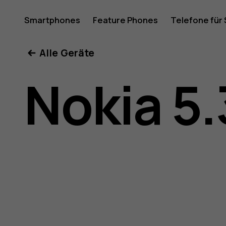
Nokia
Smartphones
Feature Phones
Telefone für
Mein Konto
Alle Geräte
5.3
Nokia 5.
Bedienun