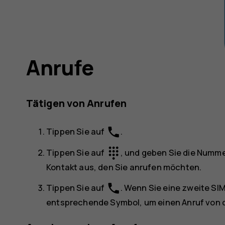
Anrufe
Tätigen von Anrufen
phone
Tippen Sie auf
.
dialpad
Tippen Sie auf
, und geben Sie die Nummer
Kontakt aus, den Sie anrufen möchten.
phone
Tippen Sie auf
. Wenn Sie eine zweite SI
entsprechende Symbol, um einen Anruf von d