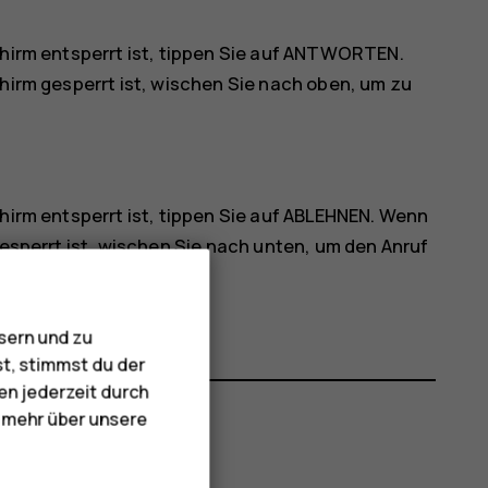
hirm entsperrt ist, tippen Sie auf
ANTWORTEN
.
chirm gesperrt ist, wischen Sie nach oben, um zu
hirm entsperrt ist, tippen Sie auf
ABLEHNEN
. Wenn
gesperrt ist, wischen Sie nach unten, um den Anruf
sern und zu
st, stimmst du der
en jederzeit durch
e mehr über unsere