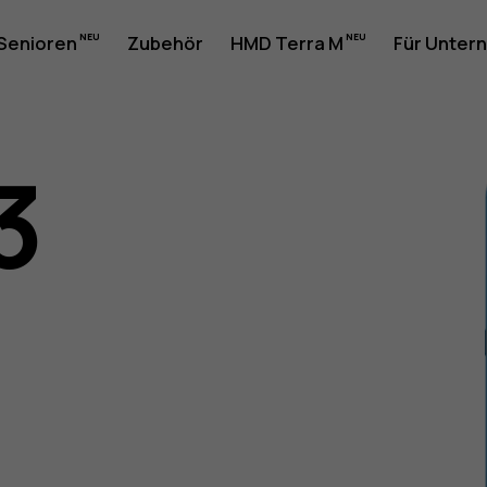
 Senioren
Zubehör
HMD Terra M
Für Unter
3
gsanleit