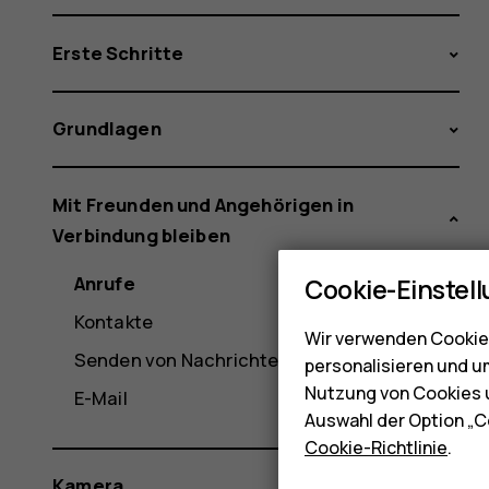
Erste Schritte
Grundlagen
Mit Freunden und Angehörigen in
Verbindung bleiben
Anrufe
Cookie-Einstel
Kontakte
Wir verwenden Cookies
Senden von Nachrichten
personalisieren und u
Nutzung von Cookies u
E-Mail
Auswahl der Option „C
Cookie-Richtlinie
.
Kamera