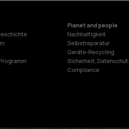
Planet and people
Geschichte
Nachhaltigkeit
Smartphon
om
Selbstreparatur
Geräte-Recycling
e-Programm
Sicherheit, Datenschut
Feature Ph
Compliance
Telefone fü
Zubehör