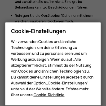
und schütteln Sie es/ihn nicht. Eine grobe
Behandlung kann zu Beschädigungen führen.
Reinigen Sie die Geräteoberfläche nur mit einem
weichen, sauberen, trockenen Tuch.
Smartphones
Malen Sie das Gerät nicht an. Durch die Farbe kann
Cookie-Einstellungen
Feature Phones
der ordnungsgemäße Betrieb verhindert werden.
Wir verwenden Cookies und ähnliche
Telefone für Senioren
Halten Sie das Gerät von Magneten oder
Technologien, um deine Erfahrung zu
Magnetfeldern fern.
Zubehör
verbessern und zu personalisieren und um
Um wichtige Daten sicher aufzubewahren, sollten
Werbung anzuzeigen. Wenn du auf „Alle
HMD Terra M
Sie sie an zwei unterschiedlichen Orten speichern,
akzeptieren“ klickst, stimmst du der Nutzung
wie auf Ihrem Gerät, der Speicherkarte oder dem
von Cookies und ähnlichen Technologien zu.
Für Unternehmen
Computer, bzw. wichtige Informationen schriftlich
Du kannst deine Einstellungen jederzeit durch
festhalten.
Tablets
Auswahl der Option „Cookie-Einstellungen“
Bei einer intensiven Nutzung kann das Gerät warm
unten auf der Website ändern. Erfahre mehr
Shop
werden. In den meisten Fällen ist dies normal. Das Gerät
über unsere
Cookie-Richtlinie
.
wird zur Temperaturregulierung möglicherweise
automatisch gedrosselt. Möglicherweise kann auch das