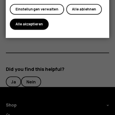
Mein Konto
Display in Videotelefonaten abgedunkelt, Programme
Einstellungen verwalten
Alle ablehnen
geschlossen, der Ladevorgang beendet und das Gerät bei
Bedarf ausgeschaltet werden. Wenn das Gerät nicht
ordnungsgemäß funktioniert, bringen Sie es zum
Alle akzeptieren
nächsten autorisierten Kundenservice.
Did you find this helpful?
Ja
Nein
Shop