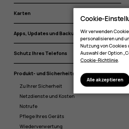
Karten
Cookie-Einstel
Wir verwenden Cookies
Apps, Updates und Backups
personalisieren und u
Nutzung von Cookies u
Auswahl der Option „C
Schutz Ihres Telefons
Cookie-Richtlinie
.
Produkt- und Sicherheitshinweise
Alle akzeptieren
Zu Ihrer Sicherheit
Netzdienste und Kosten
Notrufe
Pflege Ihres Geräts
Wiederverwertung