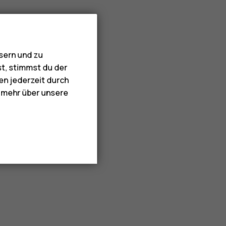
sern und zu
st, stimmst du der
en jederzeit durch
e mehr über unsere