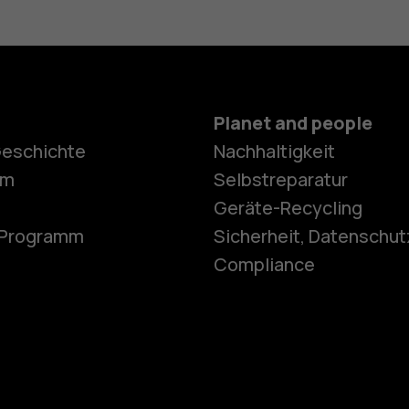
Planet and people
Geschichte
Nachhaltigkeit
Smartphon
om
Selbstreparatur
Geräte-Recycling
e-Programm
Sicherheit, Datenschut
Feature Ph
Compliance
Telefone fü
Zubehör