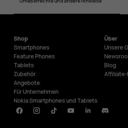
Urheberrechte und andere Hinweise
Shop
Über
Smartphones
Unsere 
Feature Phones
Newsro
Tablets
Blog
Zubehör
Affiliat
Angebote
Für Unternehmen
Nokia Smartphones und Tablets
Facebook
Instagram
Tiktok
Youtube
Linkedin
Discord