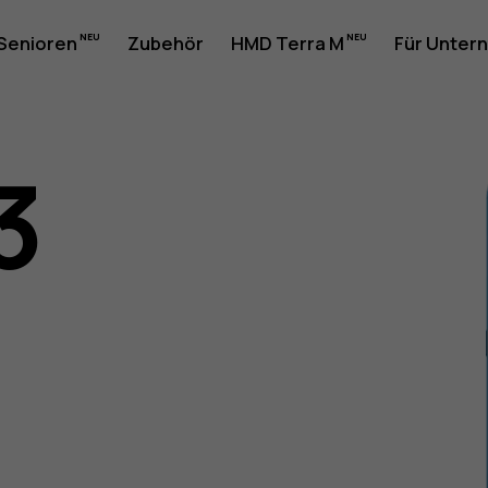
 Senioren
Zubehör
HMD Terra M
Für Unter
3
gsanleit