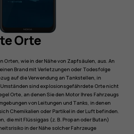
te Orte
n Orten, wie in der Nähe von Zapfsäulen, aus. An
 einen Brand mit Verletzungen oder Todesfolge
zug auf die Verwendung an Tankstellen, in
 Umständen sind explosionsgefährdete Orte nicht
Regel Orte, an denen Sie den Motor Ihres Fahrzeugs
Umgebungen von Leitungen und Tanks, in denen
ich Chemikalien oder Partikel in der Luft befinden.
n, die mit Flüssiggas (z. B. Propan oder Butan)
eitsrisiko in der Nähe solcher Fahrzeuge