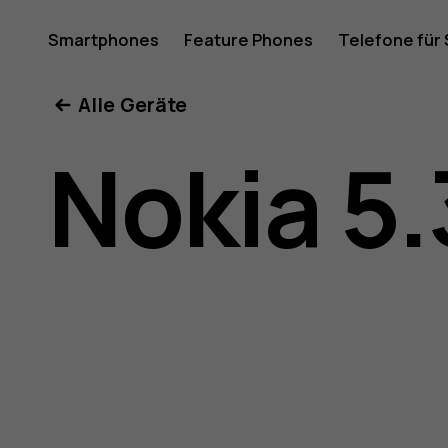
Nokia
Smartphones
Feature Phones
Telefone für
Mein Konto
Alle Geräte
5.3
Nokia 5.
Bedienun