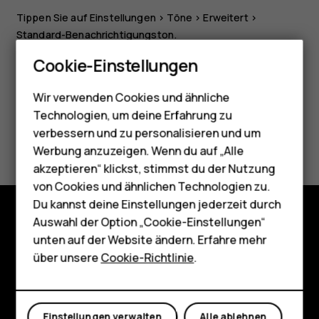
Tippen Sie auf
Einstellungen
>
Töne
>
Erweitert
>
Standard-Benachrichtigungston
.
Smartphones
Cookie-Einstellungen
Feature Phones
Wir verwenden Cookies und ähnliche
Telefone für Senioren
Technologien, um deine Erfahrung zu
Zubehör
verbessern und zu personalisieren und um
Did you find this helpful?
Werbung anzuzeigen. Wenn du auf „Alle
HMD Terra M
akzeptieren“ klickst, stimmst du der Nutzung
Ja
Nein
von Cookies und ähnlichen Technologien zu.
Für Unternehmen
Du kannst deine Einstellungen jederzeit durch
Tablets
Auswahl der Option „Cookie-Einstellungen“
Shop
unten auf der Website ändern. Erfahre mehr
Shop
über unsere
Cookie-Richtlinie
.
Über
Mein Konto
Planet and people
Einstellungen verwalten
Alle ablehnen