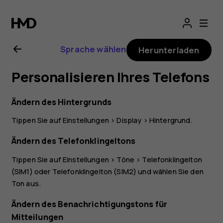
Nokia
5.3
Sprache wählen
Herunterladen
Bedienungsanlei
Personalisieren Ihres Telefons
Ändern des Hintergrunds
Tippen Sie auf
Einstellungen
>
Display
>
Hintergrund
.
Ändern des Telefonklingeltons
Tippen Sie auf
Einstellungen
>
Töne
>
Telefonklingelton
(SIM1)
oder
Telefonklingelton (SIM2)
und wählen Sie den
Ton aus.
Ändern des Benachrichtigungstons für
Mitteilungen