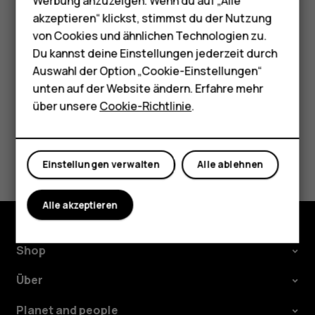
Werbung anzuzeigen. Wenn du auf „Alle
HMD Terra M
Sprachsuche zu verwenden. Stellen Sie Ihre Frage
akzeptieren“ klickst, stimmst du der Nutzung
und lassen Sie die Taste los. Sie sehen die Antwort
von Cookies und ähnlichen Technologien zu.
Für Unternehmen
von Google auf dem Display Ihres Telefons.
Du kannst deine Einstellungen jederzeit durch
Tablets
Auswahl der Option „Cookie-Einstellungen“
unten auf der Website ändern. Erfahre mehr
Shop
über unsere
Cookie-Richtlinie
.
Mein Konto
Did you find this helpful?
Einstellungen verwalten
Alle ablehnen
Ja
Nein
Alle akzeptieren
Shop
Über
Planet and people