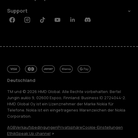
Support
Facebook
Instagram
Tiktok
Youtube
Linkedin
Discord
Deutschland
TM und © 2026 HMD Global. Alle Rechte vorbehalten. Bertel
Jungin aukio 9, 02600 Espoo, Finnland. Business ID 2724044-2.
HMD Global Oy ist ein Lizenznehmer der Marke Nokia für
Telefone. Nokia ist ein eingetragenes Warenzeichen der Nokia
Corporation.
AGB
Verkaufsbedingungen
Privatsphäre
Cookie-Einstellungen
Ethik
Speak Up channel