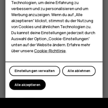
Telefone für Senioren
Wenn der Ausgangspunkt nicht Ihre aktuelle Position
Technologien, um deine Erfahrung zu
sein soll, tippen Sie auf
Ihr Standort
, und suchen Sie
Zubehör
verbessern und zu personalisieren und um
nach einem neuen Ausgangspunkt.
Werbung anzuzeigen. Wenn du auf „Alle
HMD Terra M
akzeptieren“ klickst, stimmst du der Nutzung
Tippen Sie auf
Start
, um die Navigation zu starten.
von Cookies und ähnlichen Technologien zu.
Für Unternehmen
Die Route wird auf der Karte zusammen mit einer
Du kannst deine Einstellungen jederzeit durch
Schätzung der benötigten Zeit bis zum Ziel angezeigt. Für
Tablets
Auswahl der Option „Cookie-Einstellungen“
ausführliche Wegbeschreibungen tippen Sie auf
Schritte
unten auf der Website ändern. Erfahre mehr
und mehr
.
Shop
über unsere
Cookie-Richtlinie
.
Mein Konto
Einstellungen verwalten
Alle ablehnen
Did you find this helpful?
Alle akzeptieren
Ja
Nein