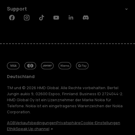
Support
Facebook
Instagram
Tiktok
Youtube
Linkedin
Discord
Deutschland
TM und © 2026 HMD Global. Alle Rechte vorbehalten. Bertel
Jungin aukio 9, 02600 Espoo, Finnland. Business ID 2724044-2.
HMD Global Oy ist ein Lizenznehmer der Marke Nokia für
Telefone. Nokia ist ein eingetragenes Warenzeichen der Nokia
Corporation.
AGB
Verkaufsbedingungen
Privatsphäre
Cookie-Einstellungen
Ethik
Speak Up channel