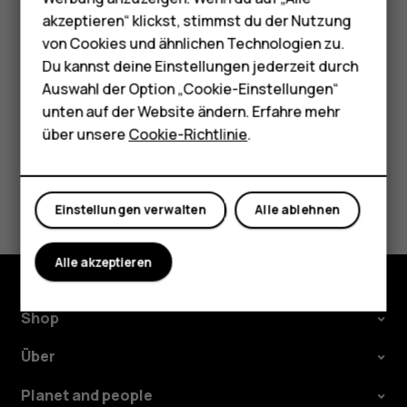
Verbindungen mit 5,15–5,25 GHz verwendet werden.
HMD Terra M
akzeptieren“ klickst, stimmst du der Nutzung
Weitere Informationen erhalten Sie bei den
von Cookies und ähnlichen Technologien zu.
Für Unternehmen
zuständigen Behörden.
Du kannst deine Einstellungen jederzeit durch
Tablets
Auswahl der Option „Cookie-Einstellungen“
unten auf der Website ändern. Erfahre mehr
Shop
über unsere
Cookie-Richtlinie
.
Mein Konto
Did you find this helpful?
Einstellungen verwalten
Alle ablehnen
Ja
Nein
Alle akzeptieren
Shop
Über
Planet and people