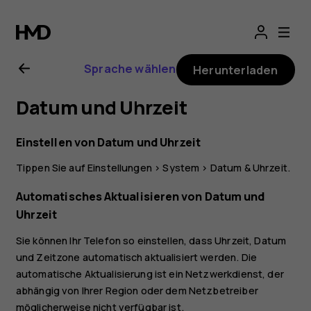
Nokia
5.3
Sprache wählen
Herunterladen
Bedienungsanlei
Datum und Uhrzeit
Einstellen von Datum und Uhrzeit
Tippen Sie auf
Einstellungen
>
System
>
Datum & Uhrzeit
.
Automatisches Aktualisieren von Datum und
Uhrzeit
Sie können Ihr Telefon so einstellen, dass Uhrzeit, Datum
und Zeitzone automatisch aktualisiert werden. Die
automatische Aktualisierung ist ein Netzwerkdienst, der
abhängig von Ihrer Region oder dem Netzbetreiber
möglicherweise nicht verfügbar ist.