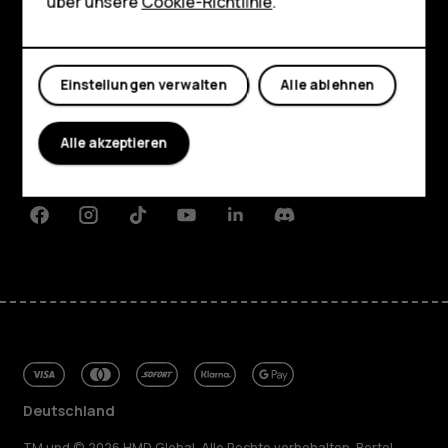
Shop
über unsere
Cookie-Richtlinie
.
Mein Konto
Shop
Einstellungen verwalten
Alle ablehnen
Über
Planet and people
Alle akzeptieren
Support
Facebook
Instagram
Tiktok
Youtube
Linkedin
Discord
Deutschland
TM und © 2026 HMD Global. Alle Rechte vorbehalten. Bertel