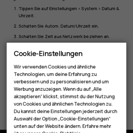
Tippen Sie auf
Einstellungen
>
System
>
Datum &
Uhrzeit
.
Schalten Sie
Autom. Datum/Uhrzeit
ein.
Schalten Sie
Zeit aus Netzwerk beziehen
an.
Smartphones
Anzeigen der Uhr im 24-Stunden-Format
Cookie-Einstellungen
Feature Phones
Tippen Sie auf
Einstellungen
>
System
>
Datum & Uhrzeit
,
Wir verwenden Cookies und ähnliche
und schalten Sie
24-Stunden-Format
ein.
Telefone für Senioren
Technologien, um deine Erfahrung zu
Zubehör
verbessern und zu personalisieren und um
Werbung anzuzeigen. Wenn du auf „Alle
HMD Terra M
akzeptieren“ klickst, stimmst du der Nutzung
von Cookies und ähnlichen Technologien zu.
Für Unternehmen
Did you find this helpful?
Du kannst deine Einstellungen jederzeit durch
Tablets
Auswahl der Option „Cookie-Einstellungen“
Ja
Nein
unten auf der Website ändern. Erfahre mehr