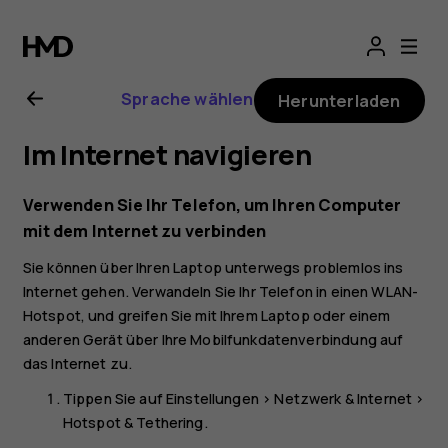
Nokia
5.3
Sprache wählen
Herunterladen
Bedienungsanlei
Im Internet navigieren
Verwenden Sie Ihr Telefon, um Ihren Computer
mit dem Internet zu verbinden
Sie können über Ihren Laptop unterwegs problemlos ins
Internet gehen. Verwandeln Sie Ihr Telefon in einen WLAN-
Hotspot, und greifen Sie mit Ihrem Laptop oder einem
anderen Gerät über Ihre Mobilfunkdatenverbindung auf
das Internet zu.
Tippen Sie auf
Einstellungen
>
Netzwerk & Internet
>
Hotspot & Tethering
.