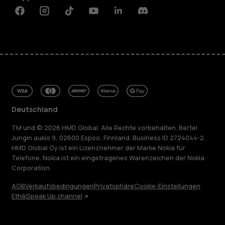
Facebook
Instagram
Tiktok
Youtube
Linkedin
Discord
Deutschland
TM und © 2026 HMD Global. Alle Rechte vorbehalten. Bertel
Jungin aukio 9, 02600 Espoo, Finnland. Business ID 2724044-2.
HMD Global Oy ist ein Lizenznehmer der Marke Nokia für
Telefone. Nokia ist ein eingetragenes Warenzeichen der Nokia
Corporation.
AGB
Verkaufsbedingungen
Privatsphäre
Cookie-Einstellungen
Ethik
Speak Up channel
Über
Blog