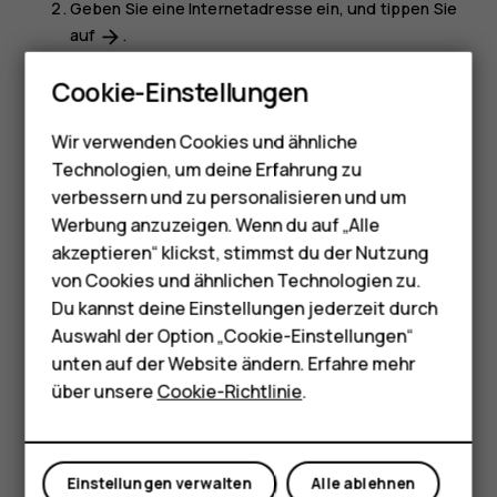
Geben Sie eine Internetadresse ein, und tippen Sie
auf
.
arrow_forward
Smartphones
Tipp:
Wenn Sie für Datenübertragungen über
Cookie-Einstellungen
Feature Phones
keinen Pauschaltarif von Ihrem Netzdienstanbieter
verfügen, können Sie eine Verbindung zum Internet
Wir verwenden Cookies und ähnliche
Telefone für Senioren
über ein WLAN-Netzwerk herstellen, um Kosten für
Technologien, um deine Erfahrung zu
die Datenübertragung zu sparen.
Zubehör
verbessern und zu personalisieren und um
Werbung anzuzeigen. Wenn du auf „Alle
HMD Terra M
Durchsuchen des Internets
akzeptieren“ klickst, stimmst du der Nutzung
von Cookies und ähnlichen Technologien zu.
Entdecken Sie mit der Google-Suche das Internet und die
Für Unternehmen
Du kannst deine Einstellungen jederzeit durch
Welt. Sie können Suchwörter mit der Tastatur eingeben.
Tablets
Auswahl der Option „Cookie-Einstellungen“
Tippen Sie in Chrome
unten auf der Website ändern. Erfahre mehr
Shop
auf die Suchleiste.
über unsere
Cookie-Richtlinie
.
Geben Sie das Suchwort in das Suchfeld ein.
Mein Konto
Tippen Sie auf
.
arrow_forward
Einstellungen verwalten
Alle ablehnen