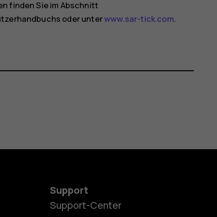
n finden Sie im Abschnitt
nutzerhandbuchs oder unter
www.sar-tick.com
.
Support
Support-Center