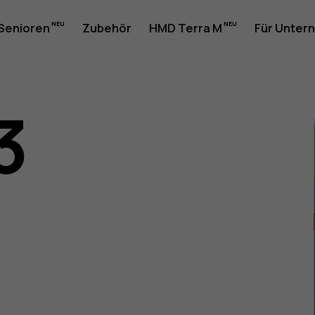
 Senioren
Zubehör
HMD Terra M
Für Unter
3
gsanleit