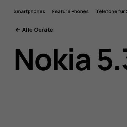
Nokia
Smartphones
Feature Phones
Telefone für
Mein Konto
Alle Geräte
5.3
Nokia 5.
Bedienun