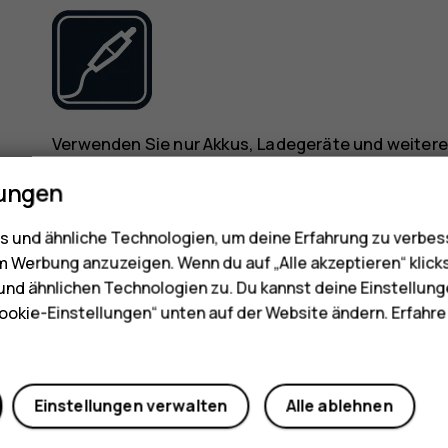
Verwenden Sie nur Akkus, Ladegeräte und weitere 
Verwendung mit diesem Gerät zugelassen wurden. 
lungen
BEWAHREN SIE IHR GERÄT TROCKEN AUF
 und ähnliche Technologien, um deine Erfahrung zu verbes
m Werbung anzuzeigen. Wenn du auf „Alle akzeptieren“ klick
nd ähnlichen Technologien zu. Du kannst deine Einstellung
ookie-Einstellungen“ unten auf der Website ändern. Erfahr
Wenn Ihr Gerät wasserfest ist, finden Sie in den
Einstellungen verwalten
Alle ablehnen
und genauere Hinweise.