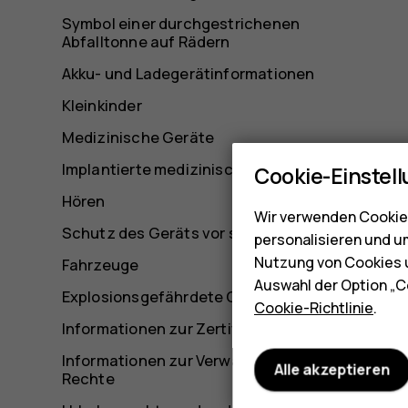
Symbol einer durchgestrichenen
Abfalltonne auf Rädern
Akku- und Ladegerätinformationen
Kleinkinder
Medizinische Geräte
Implantierte medizinische Geräte
Cookie-Einstel
Hören
Wir verwenden Cookies
Schutz des Geräts vor schädlichen Inhalten
personalisieren und u
Nutzung von Cookies u
Fahrzeuge
Auswahl der Option „C
Explosionsgefährdete Orte
Cookie-Richtlinie
.
Informationen zur Zertifizierung
Informationen zur Verwaltung digitaler
Alle akzeptieren
Rechte