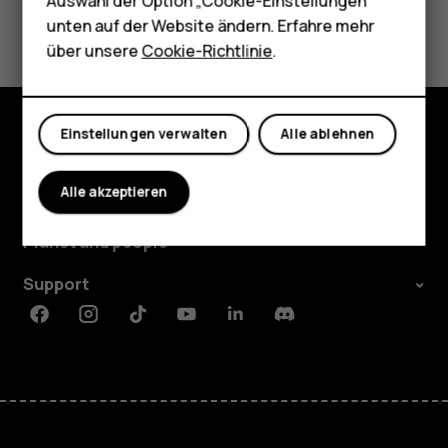
Tablets
Auswahl der Option „Cookie-Einstellungen“
Did you find this helpful?
unten auf der Website ändern. Erfahre mehr
Shop
über unsere
Cookie-Richtlinie
.
Ja
Nein
Mein Konto
Einstellungen verwalten
Alle ablehnen
Shop
Alle akzeptieren
Über
Planet and people
Support
Facebook
Instagram
Tiktok
Youtube
Linkedin
Discord