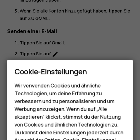
Wenn Sie alle Konten hinzugefügt haben, tippen Sie
auf
ZU GMAIL
.
Senden einer E-Mail
Tippen Sie auf
Gmail
.
Tippen Sie auf
.
create
Smartphones
Geben Sie im Feld
An
eine Adresse ein oder tippen
Cookie-Einstellungen
Sie auf
>
Aus Kontakten hinzufügen
.
more_vert
Feature Phones
Geben Sie den Betreff und den Inhalt der E-Mail-
Wir verwenden Cookies und ähnliche
Telefone für Senioren
Mitteilung ein.
Technologien, um deine Erfahrung zu
Zubehör
verbessern und zu personalisieren und um
Tippen Sie auf
.
send
Werbung anzuzeigen. Wenn du auf „Alle
HMD Terra M
akzeptieren“ klickst, stimmst du der Nutzung
von Cookies und ähnlichen Technologien zu.
Für Unternehmen
Du kannst deine Einstellungen jederzeit durch