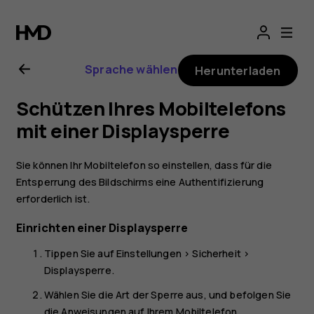
Nokia
5.3
Sprache wählen
Herunterladen
Bedienungsanlei
Schützen Ihres Mobiltelefons
mit einer Displaysperre
Sie können Ihr Mobiltelefon so einstellen, dass für die
Entsperrung des Bildschirms eine Authentifizierung
erforderlich ist.
Einrichten einer Displaysperre
Tippen Sie auf
Einstellungen
>
Sicherheit
>
Displaysperre
.
Wählen Sie die Art der Sperre aus, und befolgen Sie
die Anweisungen auf Ihrem Mobiltelefon.