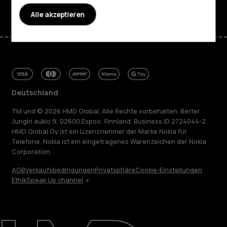
Alle akzeptieren
Deutschland
TM und © 2026 HMD Global. Alle Rechte vorbehalten. Bertel
Jungin aukio 9, 02600 Espoo, Finnland. Business ID 2724044-2.
HMD Global Oy ist ein Lizenznehmer der Marke Nokia für
Telefone. Nokia ist ein eingetragenes Warenzeichen der Nokia
Corporation.
AGB
Verkaufsbedingungen
Privatsphäre
Cookie-Einstellungen
Ethik
Speak Up channel
Über
Blog
Reparieren, wiederverwenden, recyceln