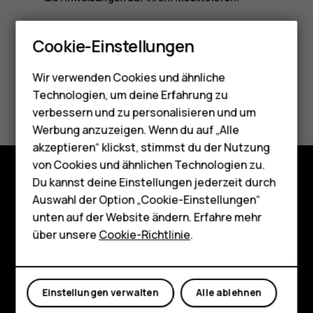
Smartphones
Cookie-Einstellungen
Feature Phones
Wir verwenden Cookies und ähnliche
Telefone für Senioren
Technologien, um deine Erfahrung zu
Did you find this helpful?
Zubehör
verbessern und zu personalisieren und um
Werbung anzuzeigen. Wenn du auf „Alle
Ja
Nein
HMD Terra M
akzeptieren“ klickst, stimmst du der Nutzung
von Cookies und ähnlichen Technologien zu.
Für Unternehmen
Du kannst deine Einstellungen jederzeit durch
Shop
Tablets
Auswahl der Option „Cookie-Einstellungen“
unten auf der Website ändern. Erfahre mehr
Über
Shop
über unsere
Cookie-Richtlinie
.
Planet and people
Mein Konto
Support
Einstellungen verwalten
Alle ablehnen
Facebook
Instagram
Tiktok
Youtube
Linkedin
Discord