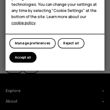
Accessories
technologies. You can change your settings at
HMD Terra M
Izslēdziet tālrunī zvanu ierobežojumus, piemēram,
any time by selecting "Cookie Settings" at the
zvanu liegumu, fiksētos zvanus vai slēgtās lietotāju
bottom of the site. Learn more about our
For business
grupas.
cookie policy
.
Tablets
Manage preferences
Reject all
Did you find this helpful?
Accept all
Yes
No
Explore
About