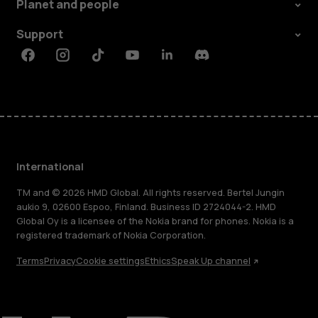
Planet and people
Support
Facebook
Instagram
Tiktok
Youtube
Linkedin
Discord
International
TM and © 2026 HMD Global. All rights reserved. Bertel Jungin
aukio 9, 02600 Espoo, Finland. Business ID 2724044-2. HMD
Global Oy is a licensee of the Nokia brand for phones. Nokia is a
registered trademark of Nokia Corporation.
Terms
Privacy
Cookie settings
Ethics
Speak Up channel
About
Blog
Repair, reuse, recycle