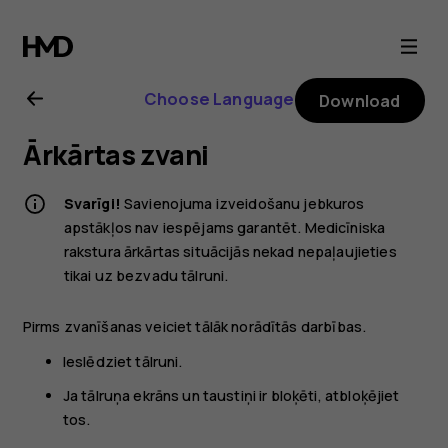
Nokia
105
Choose Language
Download
4G
Ārkārtas zvani
(2023)
Svarīgi!
Savienojuma izveidošanu jebkuros
user
apstākļos nav iespējams garantēt. Medicīniska
rakstura ārkārtas situācijās nekad nepaļaujieties
tikai uz bezvadu tālruni.
guide
Pirms zvanīšanas veiciet tālāk norādītās darbības.
Ieslēdziet tālruni.
Ja tālruņa ekrāns un taustiņi ir bloķēti, atbloķējiet
tos.