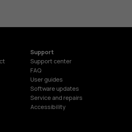
Support
ct
Support center
FAQ
User guides
Software updates
es
Service and repairs
Accessibility
ones