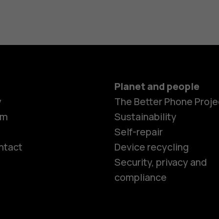
Planet and people
y
The Better Phone Proje
om
Sustainability
Self-repair
ntact
Device recycling
Smartphon
Security, privacy and
compliance
Feature ph