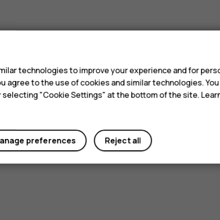
s
ilar technologies to improve your experience and for perso
Did you find this helpful?
 you agree to the use of cookies and similar technologies. Yo
y selecting "Cookie Settings" at the bottom of the site. Lea
Yes
No
anage preferences
Reject all