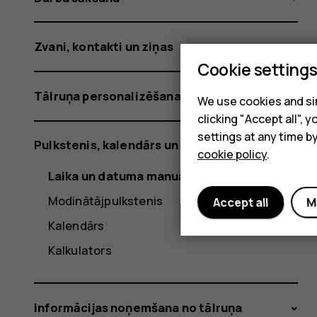
Zvani, kontakti un ziņas
Cookie setting
Tālruņa personalizēšana
We use cookies and sim
clicking "Accept all",
settings at any time b
Pulkstenis, kalendārs un kalkulators
cookie policy
.
Laika un datuma manuāla iestatīšana
Modinātājpulkstenis
Accept all
M
Kalendārs
Kalkulators
Informācijas noņemšana no tālruņa