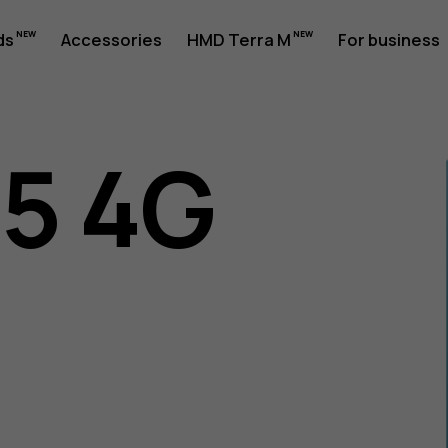
ds
Accessories
HMD Terra M
For business
05 4G