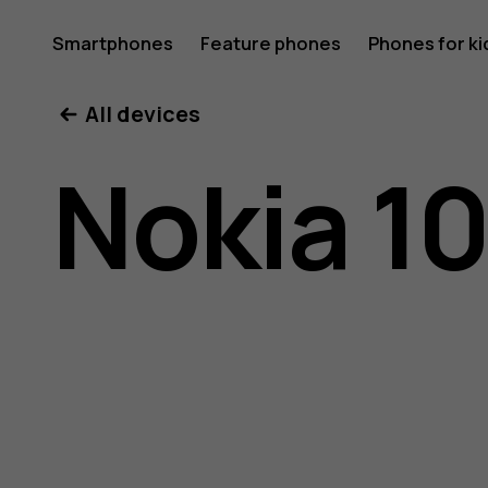
Nokia
Smartphones
Feature phones
Phones for ki
All devices
105
Nokia 1
4G
(2023)