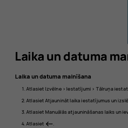
Laika un datuma ma
Laika un datuma mainīšana
Atlasiet
Izvēlne
>
Iestatījumi
>
Tālruņa iestat
Atlasiet
Atjaunināt laika iestatījumus
un izsl
Atlasiet
Manuālās atjaunināšanas laiks
un ie
west
Atlasiet
.