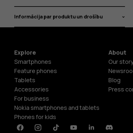
Informācija par produktu un drošību
Explore
About
Smartphones
Our stor
Feature phones
Newsro
Tablets
Blog
Accessories
Press co
For business
Nokia smartphones and tablets
Phones for kids
Facebook
Instagram
Tiktok
Youtube
Linkedin
Discord