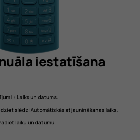
nuāla iestatīšana
ījumi
>
Laiks un datums
.
ēdziet slēdzi
Automātiskās atjaunināšanas laiks
.
vadiet laiku un datumu.