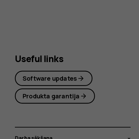
user
guide
Useful links
Software updates
Produkta garantija
Darba sākšana