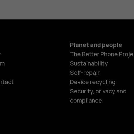
Planet and people
y
The Better Phone Proje
om
Sustainability
Self-repair
ntact
Device recycling
Smartphon
Security, privacy and
compliance
Feature ph
Phones for 