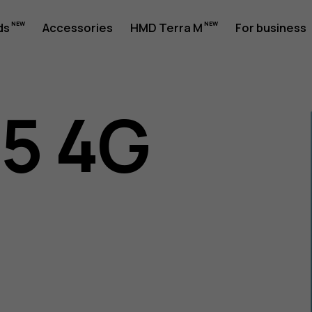
ds
Accessories
HMD Terra M
For business
05 4G