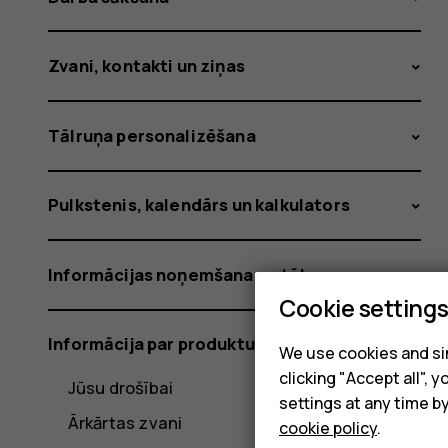
Zvani, kontakti un ziņas
Tālruņa personalizēšana
Pulkstenis, kalendārs un kalkulators
Informācijas noņemšana no tālruņa
Cookie setting
Informācija par produktu un drošību
We use cookies and sim
clicking "Accept all",
Jūsu drošībai
settings at any time b
Ārkārtas zvani
cookie policy
.