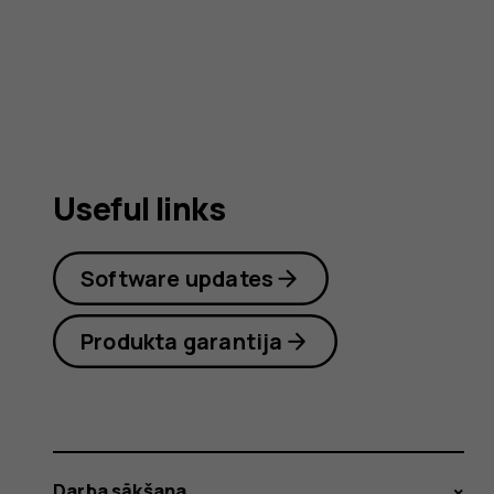
user
guide
Useful links
Software updates
Produkta garantija
Darba sākšana