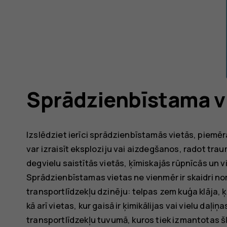
Sprādzienbīstama v
Izslēdziet ierīci sprādzienbīstamās vietās, piemē
var izraisīt eksploziju vai aizdegšanos, radot trau
degvielu saistītās vietās, ķīmiskajās rūpnīcās un v
Sprādzienbīstamas vietas ne vienmēr ir skaidri norā
transportlīdzekļu dzinēju: telpas zem kuģa klāja, 
kā arī vietas, kur gaisā ir ķimikālijas vai vielu daļiņ
transportlīdzekļu tuvumā, kuros tiek izmantotas š