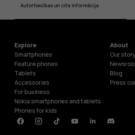
Autortiesības un cita informācija
Explore
About
Smartphones
Our stor
Feature phones
Newsro
Tablets
Blog
Accessories
Press co
For business
Nokia smartphones and tablets
Phones for kids
Facebook
Instagram
Tiktok
Youtube
Linkedin
Discord