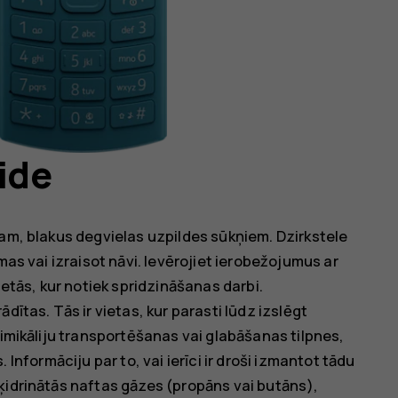
ide
ram, blakus degvielas uzpildes sūkņiem. Dzirkstele
mas vai izraisot nāvi. Ievērojiet ierobežojumus ar
ietās, kur notiek spridzināšanas darbi.
dītas. Tās ir vietas, kur parasti lūdz izslēgt
ķimikāliju transportēšanas vai glabāšanas tilpnes,
as. Informāciju par to, vai ierīci ir droši izmantot tādu
ķidrinātās naftas gāzes (propāns vai butāns),