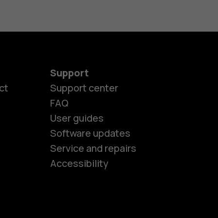
Support
ct
Support center
FAQ
User guides
Software updates
es
Service and repairs
Accessibility
ones
kids