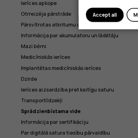
Ierīces apkope
Otrreizēja pārstrāde
Accept all
M
Pārsvītrotas atkritumu urnas simbols
Informācija par akumulatoru un lādētāju
Mazi bērni
Medicīniskās ierīces
Implantētas medicīniskās ierīces
Dzirde
Ierīces aizsardzība pret kaitīgu saturu
Transportlīdzekļi
Sprādzienbīstama vide
Informācija par sertifikāciju
Par digitālā satura tiesību pārvaldību