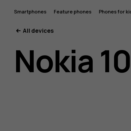
Nokia
Smartphones
Feature phones
Phones for ki
All devices
105
Nokia 1
4G
(2023)