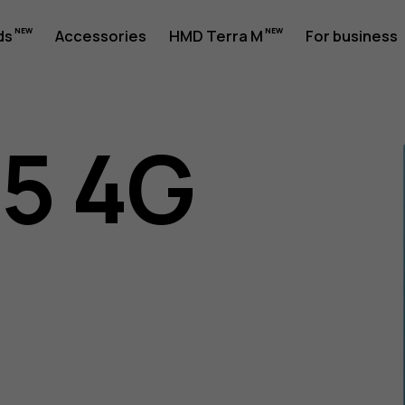
ds
Accessories
HMD Terra M
For business
05 4G