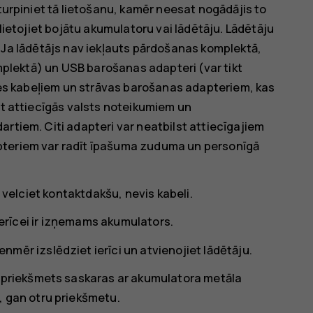
eturpiniet tā lietošanu, kamēr neesat nogādājis to
elietojiet bojātu akumulatoru vai lādētāju. Lādētāju
ikā. Ja lādētājs nav iekļauts pārdošanas komplektā,
omplektā) un USB barošanas adapteri (var tikt
uses kabeļiem un strāvas barošanas adapteriem, kas
st attiecīgās valsts noteikumiem un
rtiem. Citi adapteri var neatbilst attiecīgajiem
pteriem var radīt īpašuma zuduma un personīgā
n velciet kontaktdakšu, nevis kabeli.
 ierīcei ir izņemams akumulators.
mēr izslēdziet ierīci un atvienojiet lādētāju.
a priekšmets saskaras ar akumulatora metāla
, gan otru priekšmetu.