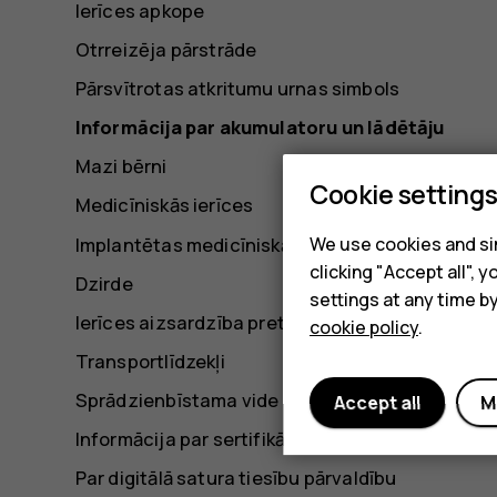
Ierīces apkope
Otrreizēja pārstrāde
Pārsvītrotas atkritumu urnas simbols
Informācija par akumulatoru un lādētāju
Mazi bērni
Cookie setting
Medicīniskās ierīces
Implantētas medicīniskās ierīces
We use cookies and sim
clicking "Accept all",
Dzirde
settings at any time b
Ierīces aizsardzība pret kaitīgu saturu
cookie policy
.
Transportlīdzekļi
Sprādzienbīstama vide
Accept all
M
Informācija par sertifikāciju
Par digitālā satura tiesību pārvaldību