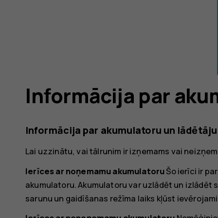
Informācija par aku
Informācija par akumulatoru un lādētāju
Lai uzzinātu, vai tālrunim ir izņemams vai neizņ
Ierīces ar noņemamu akumulatoru
Šo ierīci ir pa
akumulatoru. Akumulatoru var uzlādēt un izlādēt 
sarunu un gaidīšanas režīma laiks kļūst ievērojami
Ierīces ar nenoņemamu akumulatoru
Nemēģiniet 