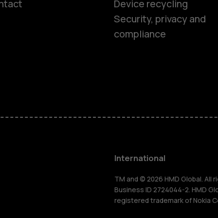
ntact
Device recycling
Smartphon
Security, privacy and
compliance
Feature ph
Phones for 
Accessorie
HMD Terra 
International
For busines
TM and © 2026 HMD Global. All ri
Business ID 2724044-2. HMD Globa
registered trademark of Nokia C