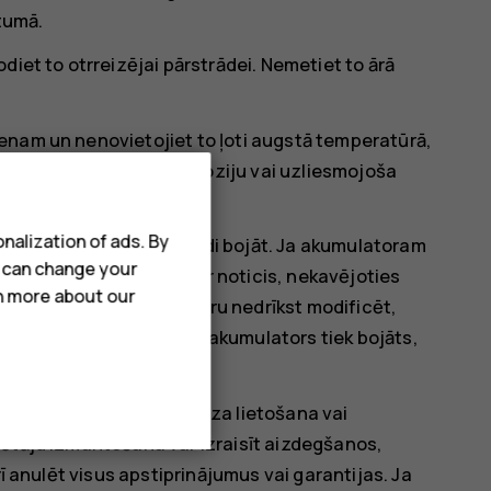
ltumā.
diet to otrreizējai pārstrādei. Nemetiet to ārā
enam un nenovietojiet to ļoti augstā temperatūrā,
zraisīt akumulatora eksploziju vai uzliesmojoša
nalization of ads. By
saliekt, caurdurt vai citādi bojāt. Ja akumulatoram
u can change your
s vai acīs. Ja tā tomēr ir noticis, nekavējoties
rn more about our
isku palīdzību. Akumulatoru nedrīkst modificēt,
ī vai citos šķidrumos. Ja akumulators tiek bojāts,
ētajiem mērķiem. Nepareiza lietošana vai
dētāju izmantošana var izraisīt aizdegšanos,
rī anulēt visus apstiprinājumus vai garantijas. Ja