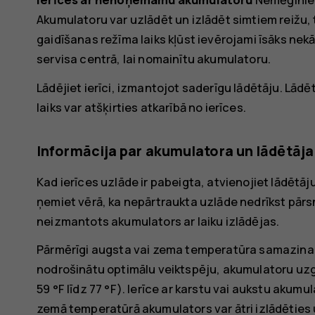
Akumulatoru var uzlādēt un izlādēt simtiem reižu
gaidīšanas režīma laiks kļūst ievērojami īsāks nekā
servisa centrā, lai nomainītu akumulatoru.
Lādējiet ierīci, izmantojot saderīgu lādētāju. Lādē
laiks var atšķirties atkarībā no ierīces.
Informācija par akumulatora un lādētāja
Kad ierīces uzlāde ir pabeigta, atvienojiet lādētāj
ņemiet vērā, ka nepārtraukta uzlāde nedrīkst pārsn
neizmantots akumulators ar laiku izlādējas.
Pārmērīgi augsta vai zema temperatūra samazina a
nodrošinātu optimālu veiktspēju, akumulatoru uzgl
59 °F līdz 77 °F). Ierīce ar karstu vai aukstu akumu
zemā temperatūrā akumulators var ātri izlādēties u