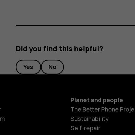
Did you find this helpful?
Yes
No
Planet and people
y
The Better Phone Proje
om
Sustainability
Self-repair