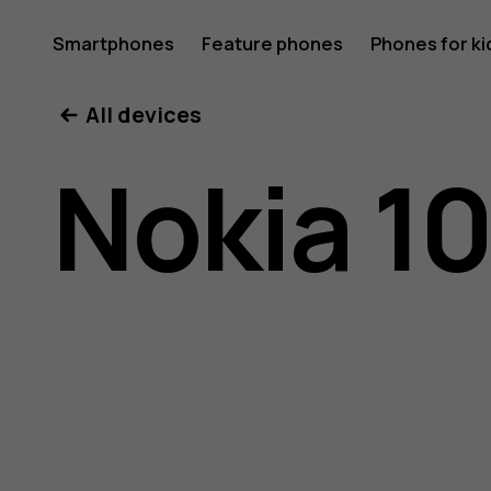
Nokia
Smartphones
Feature phones
Phones for ki
All devices
105
Nokia 1
4G
(2023)