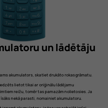
mulatoru un lādētāju
emams akumulators, skatiet drukāto rokasgrāmatu.
redzēts lietot tikai ar oriģinālu lādējamu
simtiem reižu, tomēr tas pamazām nolietosies. Ja
 īsāks nekā parasti, nomainiet akumulatoru.
izņemt akumulatoru, jo tas var sabojāt ierīci.