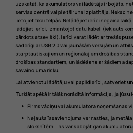
uzskatāt, ka akumulators vai lādētājs ir bojāts, n
servisa centrā vai pie tālruņa izplatītāja. Nekad n
lietojiet tikai telpās. Nelādējiet ierīci negaisa la
lādējiet ierīci, izmantojot datu kabeli (iekļauts k
pārdots atsevišķi). Ierīci varat lādēt ar trešās p
saderīgi ar USB 2.0 vai jaunākām versijām un atbil
starptautiskajiem un reģionālajiem drošības standa
drošības standartiem, un lādēšana ar šādiem ada
savainojuma risku.
Lai atvienotu lādētāju vai papildierīci, satveriet u
Turklāt spēkā ir tālāk norādītā informācija, ja jūsu
Pirms vāciņu vai akumulatora noņemšanas vien
Nejaušs īssavienojums var rasties, ja metāl
sloksnītēm. Tas var sabojāt gan akumulatoru