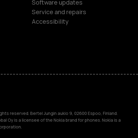
Software updates
es
Service and repairs
Accessibility
ones
kids
s
M
s
ghts reserved. Bertel Jungin aukio 9, 02600 Espoo, Finland.
l Oy is a licensee of the Nokia brand for phones. Nokia is a
orporation.