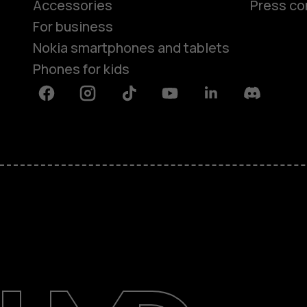
Accessories
Press co
For business
Nokia smartphones and tablets
Phones for kids
Facebook
Instagram
Tiktok
Youtube
Linkedin
Discord
About
Blog
Repair, reuse, recycle
Sustainability
Support