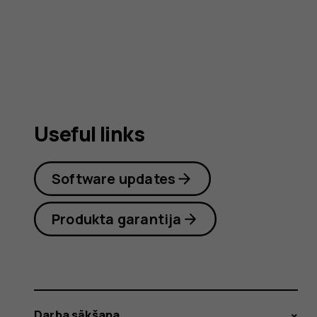
user
guide
Useful links
Software updates
Produkta garantija
Darba sākšana