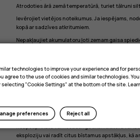
Atrodoties ārā zemā temperatūrā, turiet tālruni si
Ievērojiet vietējos noteikumus. Ja iespējams, nodo
kopā ar sadzīves atkritumiem.
Nepakļaujiet akumulatoru ļoti zemam gaisa spiedi
piemēram, nelikvidējiet to ugunskurā, jo tas var i
s
šķidruma vai gāzes noplūdi.
ilar technologies to improve your experience and for perso
Akumulatoru nedrīkst izjaukt, sagriezt, saspiest, 
 you agree to the use of cookies and similar technologies. Yo
ir sūce, uzmanieties, lai šķidrums nenonāktu uz āda
y selecting "Cookie Settings" at the bottom of the site. Lea
noskalojiet šīs vietas ar ūdeni vai lūdziet medicīn
ievietot tajā svešķermeņus, kā arī ievietot to ūden
tas var eksplodēt.
anage preferences
Reject all
Izmantojiet akumulatoru un lādētāju tikai paredz
neapstiprinātu vai nesaderīgu akumulatoru vai lā
eksploziju vai radīt citus bīstamus apstākļus, kā a