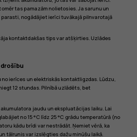
, tomēr tas pamazām nolietosies. Ja sarunu un
 parasti, nogādājiet ierīci tuvākajā pilnvarotajā
tāja kontaktdakšas tips var atšķirties. Uzlādes
 drošību
u no ierīces un elektriskās kontaktligzdas. Lūdzu,
iegt 12 stundas. Pilnībā uzlādēts, bet
kumulatora jaudu un ekspluatācijas laiku. Lai
abājiet no 15 °C līdz 25 °C grādu temperatūrā (no
latoru kādu brīdi var nestrādāt. Ņemiet vērā, ka
n tālrunis var izslēgties dažu minūšu laikā.