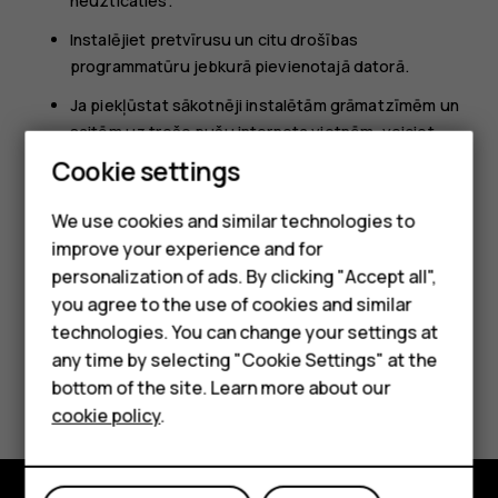
neuzticaties.
Instalējiet pretvīrusu un citu drošības
programmatūru jebkurā pievienotajā datorā.
Ja piekļūstat sākotnēji instalētām grāmatzīmēm un
saitēm uz trešo pušu interneta vietnēm, veiciet
Smartphones
atbilstošus piesardzības pasākumus. HMD Global
Cookie settings
neapstiprina un neuzņemas atbildību par šādām
Feature phones
vietnēm.
We use cookies and similar technologies to
improve your experience and for
Phones for kids
personalization of ads. By clicking "Accept all",
Accessories
you agree to the use of cookies and similar
technologies. You can change your settings at
HMD Terra M
any time by selecting "Cookie Settings" at the
Did you find this helpful?
bottom of the site. Learn more about our
For business
cookie policy
.
Yes
No
Tablets