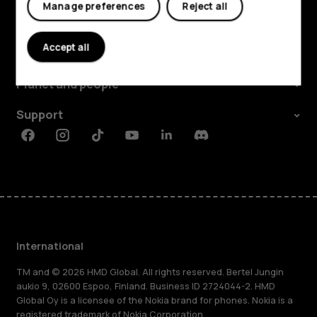
Manage preferences
Reject all
Explore
Accept all
About
Planet and people
Support
Facebook
Instagram
Tiktok
Youtube
Linkedin
Discord
International
TM and © 2026 HMD Global. All rights reserved. Bertel Jungin
aukio 9, 02600 Espoo, Finland. Business ID 2724044-2. HMD
Global Oy is a licensee of the Nokia brand for phones. Nokia is a
registered trademark of Nokia Corporation.