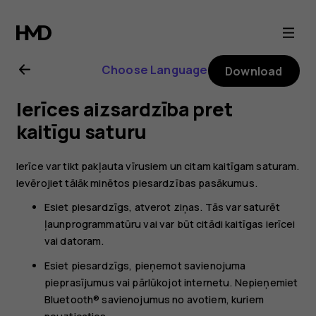
Nokia
105
Choose Language
Download
4G
Ierīces aizsardzība pret
(2023)
kaitīgu saturu
user
Ierīce var tikt pakļauta vīrusiem un citam kaitīgam saturam.
Ievērojiet tālāk minētos piesardzības pasākumus.
guide
Esiet piesardzīgs, atverot ziņas. Tās var saturēt
ļaunprogrammatūru vai var būt citādi kaitīgas ierīcei
vai datoram.
Esiet piesardzīgs, pieņemot savienojuma
pieprasījumus vai pārlūkojot internetu. Nepieņemiet
Bluetooth® savienojumus no avotiem, kuriem