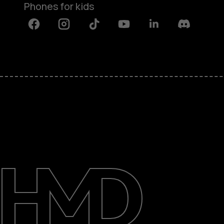
Phones for kids
Facebook
Instagram
Tiktok
Youtube
Linkedin
Discord
About
Blog
Repair, reuse, recycle
Sustainability
Support
International