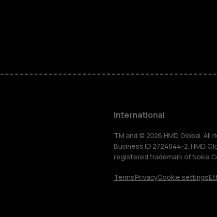
Feature ph
Phones for 
Accessorie
HMD Terra 
International
For busines
TM and © 2026 HMD Global. All ri
Business ID 2724044-2. HMD Globa
registered trademark of Nokia C
Tablets
Terms
Privacy
Cookie settings
Et