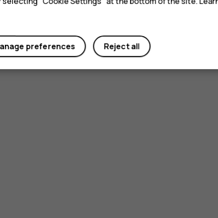
y selecting "Cookie Settings" at the bottom of the site. Lea
anage preferences
Reject all