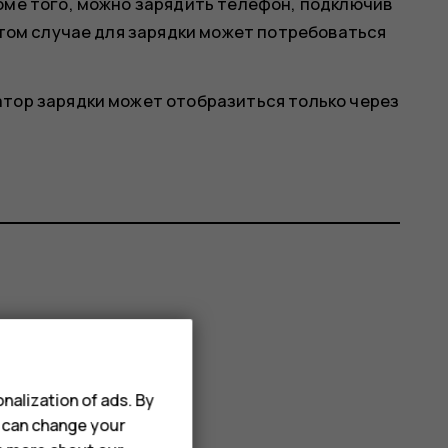
оме того, можно зарядить телефон, подключив
этом случае для зарядки может потребоваться
атор зарядки может отобразиться только через
nalization of ads. By
u can change your