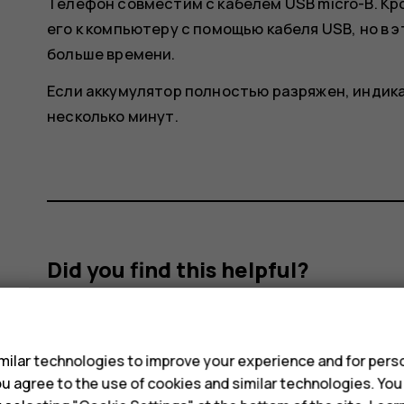
Телефон совместим с кабелем USB micro-B. Кр
его к компьютеру с помощью кабеля USB, но в 
больше времени.
Если аккумулятор полностью разряжен, индик
несколько минут.
Did you find this helpful?
s
Yes
No
ilar technologies to improve your experience and for perso
 you agree to the use of cookies and similar technologies. Yo