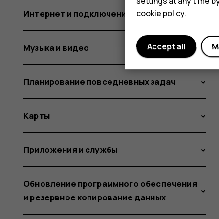
settings at any time b
cookie policy
.
Интернет и подключения
Accept all
M
Музыка и видео
Планирование повседневных задач
Карты
Приложения и службы
Обновление программного обеспечения
и резервное копирование данных