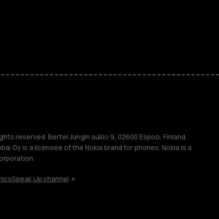
ones
kids
s
M
s
ghts reserved. Bertel Jungin aukio 9, 02600 Espoo, Finland.
l Oy is a licensee of the Nokia brand for phones. Nokia is a
orporation.
hics
Speak Up channel