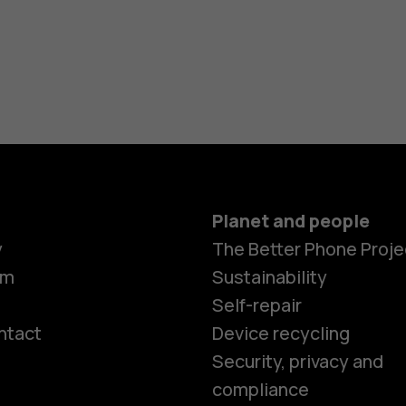
Planet and people
y
The Better Phone Proje
om
Sustainability
Self-repair
ntact
Device recycling
Smartphon
Security, privacy and
compliance