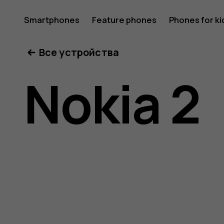
Nokia
Smartphones
Feature phones
Phones for ki
Все устройства
2
Nokia 2
user
guide