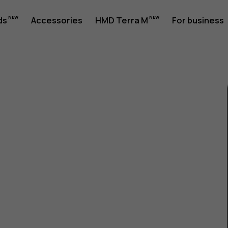
ds
Accessories
HMD Terra M
For business