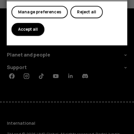
Yes
No
Manage preferences
Reject all
Explore
Accept all
About
Planet and people
Support
Facebook
Instagram
Tiktok
Youtube
Linkedin
Discord
International