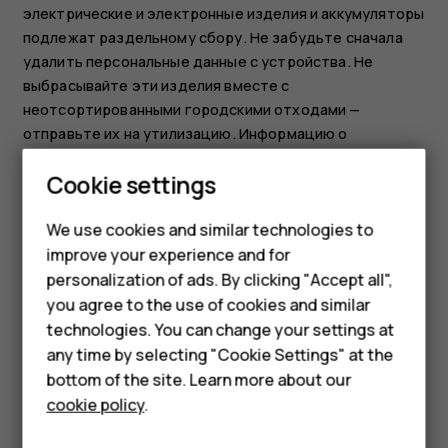
электрические и электронные изделия и аккумуляторы
подлежат раздельному сбору. Не забудьте сначала
удалить персональные данные с устройства. Не
выбрасывайте эти изделия вместе с
неотсортированными городскими отходами —
отправьте их на утилизацию. Информацию о
ближайшем пункте переработки можно получить в
Smartphones
Cookie settings
местном органе по утилизации отходов или прочитать
о программе возврата HMD и ее доступности в вашей
Feature phones
We use cookies and similar technologies to
стране по адресу
improve your experience and for
www.hmd.com/phones/support/topics/recycle
.
Phones for kids
personalization of ads. By clicking "Accept all",
Accessories
you agree to the use of cookies and similar
technologies. You can change your settings at
HMD Terra M
any time by selecting "Cookie Settings" at the
bottom of the site. Learn more about our
For business
Did you find this helpful?
cookie policy
.
Tablets