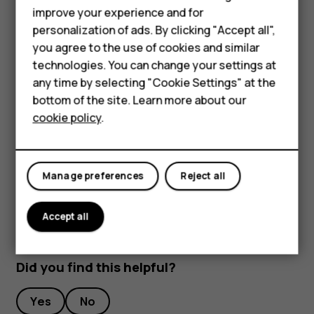
improve your experience and for
Phones for kids
Проведите по экрану сверху вниз, нажмите
и
network_cell
personalization of ads. By clicking "Accept all",
переведите переключатель
Передача данных
в
Accessories
you agree to the use of cookies and similar
положение
Отключить
technologies. You can change your settings at
HMD Terra M
Чтобы отслеживать использование данных,
any time by selecting "Cookie Settings" at the
нажмите
Настройки
>
Передача данных
.
bottom of the site. Learn more about our
For business
cookie policy
.
Отключение интернет-роуминга
Tablets
Коснитесь пунктов
Настройки
>
Еще
>
Мобильные сети
и отключите параметр
Интернет-роуминг
.
Manage preferences
Reject all
Accept all
Did you find this helpful?
Yes
No