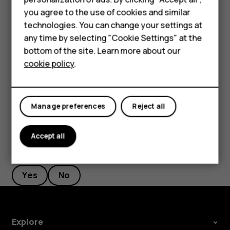
Accessories
быстрой настройки на панели уведомлений. Для
you agree to the use of cookies and similar
отображения дополнительных значков, потяните
technologies. You can change your settings at
HMD Terra M
меню вниз.
any time by selecting "Cookie Settings" at the
bottom of the site. Learn more about our
For business
Чтобы изменить порядок отображения значков,
cookie policy
.
коснитесь элемента
, нажмите и удерживайте
mode_edit
Tablets
значок, а затем перетащите его в другое место.
Manage preferences
Reject all
Accept all
Did you find this helpful?
Yes
No
Explore