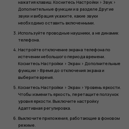
нажатия клавиш. Коснитесь
Настройки
>
Звук
>
Дополнительные функции
и в разделе
Другие
звуки и вибрация
укажите, какие звуки
необходимо оставить включенными.
Используйте проводные наушники, а не динамик
телефона.
Настройте отключение экрана телефона по
истечении небольшого периода времени.
Коснитесь
Настройки
>
Экран
>
Дополнительные
функции
>
Время до отключения экрана
и
выберите время.
Коснитесь
Настройки
>
Экран
>
Уровень яркости
.
Чтобы изменить яркость, перетащите ползунок
уровня яркости. Выключите настройку
Адаптивная регулировка
.
Выключите приложения, работающие в фоновом
режиме.