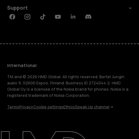
Support
Facebook
Instagram
Tiktok
Youtube
Linkedin
Discord
International
TM and © 2026 HMD Global. All rights reserved. Bertel Jungin
aukio 9, 02600 Espoo, Finland. Business ID 2724044-2. HMD
Global Oy is a licensee of the Nokia brand for phones. Nokia is a
registered trademark of Nokia Corporation.
Terms
Privacy
Cookie settings
Ethics
Speak Up channel
About
Blog
Repair, reuse, recycle