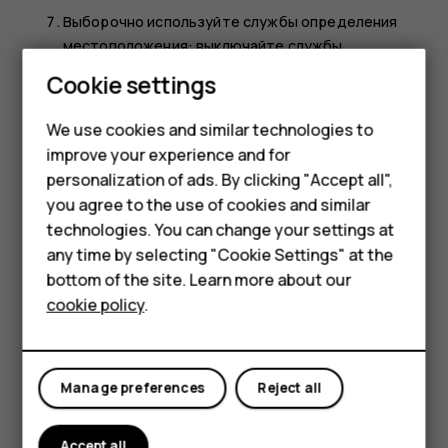
Выборочно используйте службы определения
местоположения: выключайте службы
определения местоположения, когда они не
Smartphones
Cookie settings
требуются. Коснитесь
Настройки
>
Место
, и
Feature phones
отключите
Определять местоположение
.
We use cookies and similar technologies to
Используйте сетевые подключения
improve your experience and for
Phones for kids
избирательно: включайте Bluetooth только при
personalization of ads. By clicking "Accept all",
Accessories
необходимости. Для подключения к Интернету
you agree to the use of cookies and similar
используйте Wi-Fi, а не передачу данных по
technologies. You can change your settings at
HMD Terra M
мобильной сети. Отключите в телефоне функцию
any time by selecting "Cookie Settings" at the
сканирования доступных беспроводных сетей.
bottom of the site. Learn more about our
For business
Коснитесь
Настройки
>
Сеть и Интернет
>
Wi-Fi
и
cookie policy
.
отключите использование
Wi-Fi
. Если вы
Tablets
слушаете музыку на телефоне или используете
его каким-либо другим образом и не хотите
Manage preferences
Reject all
совершать или принимать вызовы, включите
режим полета. Коснитесь элементов
Настройки
>
Сеть и Интернет
>
Режим полета
. В режиме
Accept all