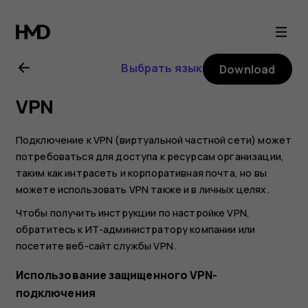
Nokia
G10
Выбрать язык
Download
user
VPN
guide
Подключение к VPN (виртуальной частной сети) может
потребоваться для доступа к ресурсам организации,
таким как интрасеть и корпоративная почта, но вы
можете использовать VPN также и в личных целях.
Чтобы получить инструкции по настройке VPN,
обратитесь к ИТ-администратору компании или
посетите веб-сайт службы VPN.
Использование защищенного VPN-
подключения