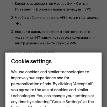
Коснитесь элементов
Настройки
>
Сеть и
Интернет
>
Дополнительные функции
>
VPN
.
Чтобы добавить профиль VPN, коснитесь значка
.
add
Введите данные профиля в соответствии с
указаниями ИТ-администратора компании или
инструкциями на сайте службы VPN.
Изменение профиля VPN
Smartphones
Cookie settings
Нажмите
рядом с именем профиля.
settings
Feature phones
Измените информацию.
We use cookies and similar technologies to
improve your experience and for
Phones for kids
Удаление профиля VPN
personalization of ads. By clicking "Accept all",
Accessories
Нажмите
рядом с именем профиля.
settings
you agree to the use of cookies and similar
technologies. You can change your settings at
Нажмите
УДАЛИТЬ
.
HMD Terra M
any time by selecting "Cookie Settings" at the