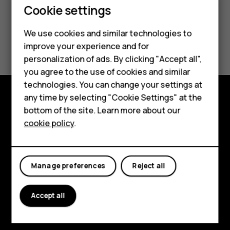
Smartphones
Cookie settings
Feature phones
We use cookies and similar technologies to
Did you find this helpful?
improve your experience and for
Phones for kids
personalization of ads. By clicking "Accept all",
Yes
No
Accessories
you agree to the use of cookies and similar
technologies. You can change your settings at
HMD Terra M
any time by selecting "Cookie Settings" at the
bottom of the site. Learn more about our
Explore
For business
cookie policy
.
About
Tablets
Planet and people
Manage preferences
Reject all
Support
Facebook
Instagram
Tiktok
Youtube
Linkedin
Discord
Accept all