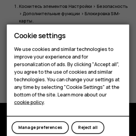
Коснитесь элементов
Настройки
>
Безопасность
>
Дополнительные функции
>
Блокировка SIM-
карты
.
Коснитесь элемента
Изменить PIN SIM-карты
для
Smartphones
Cookie settings
необходимой SIM-карты.
Feature phones
We use cookies and similar technologies to
improve your experience and for
Phones for kids
personalization of ads. By clicking "Accept all",
Accessories
you agree to the use of cookies and similar
technologies. You can change your settings at
Did you find this helpful?
HMD Terra M
any time by selecting "Cookie Settings" at the
bottom of the site. Learn more about our
For business
Yes
No
cookie policy
.
Tablets
Explore
Manage preferences
Reject all