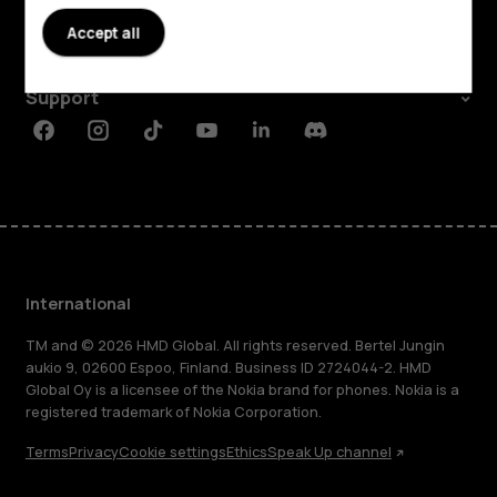
About
Accept all
Planet and people
Support
Facebook
Instagram
Tiktok
Youtube
Linkedin
Discord
International
TM and © 2026 HMD Global. All rights reserved. Bertel Jungin
aukio 9, 02600 Espoo, Finland. Business ID 2724044-2. HMD
Global Oy is a licensee of the Nokia brand for phones. Nokia is a
registered trademark of Nokia Corporation.
Terms
Privacy
Cookie settings
Ethics
Speak Up channel
About