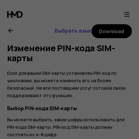
Nokia
G10
Выбрать язык
Download
user
Изменение PIN-кода SIM-
guide
карты
Если для вашей SIM-карты установлен PIN-код по
умолчанию, вы можете изменить его на более
безопасный. Не все поставщики услуг сотовой связи
поддерживают эту функцию.
Выбор PIN-кода SIM-карты
Вы можете выбрать, какие цифры использовать для
PIN-кода SIM-карты. PIN-код SIM-карты должен
состоять из 4–8 цифр.