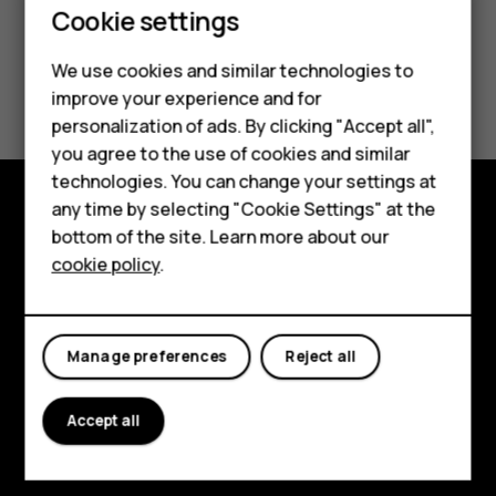
Smartphones
Cookie settings
Feature phones
We use cookies and similar technologies to
Did you find this helpful?
improve your experience and for
Phones for kids
personalization of ads. By clicking "Accept all",
Yes
No
Accessories
you agree to the use of cookies and similar
technologies. You can change your settings at
HMD Terra M
any time by selecting "Cookie Settings" at the
bottom of the site. Learn more about our
Explore
For business
cookie policy
.
About
Tablets
Planet and people
Manage preferences
Reject all
Support
Facebook
Instagram
Tiktok
Youtube
Linkedin
Discord
Accept all