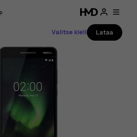
p
Valitse kieli
Lataa