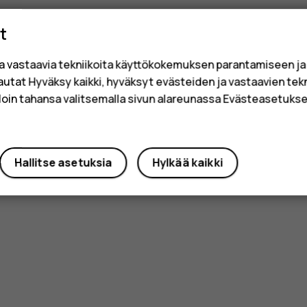
t
a vastaavia tekniikoita käyttökokemuksen parantamiseen j
sautat Hyväksy kaikki, hyväksyt evästeiden ja vastaavien tek
loin tahansa valitsemalla sivun alareunassa Evästeasetukset
Hallitse asetuksia
Hylkää kaikki