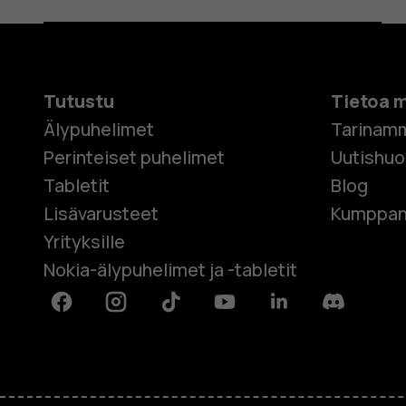
Tutustu
Tietoa 
Älypuhelimet
Tarinam
Perinteiset puhelimet
Uutishu
Tabletit
Blog
Lisävarusteet
Kumppan
Yrityksille
Nokia-älypuhelimet ja -tabletit
Facebook
Instagram
Tiktok
Youtube
Linkedin
Discord