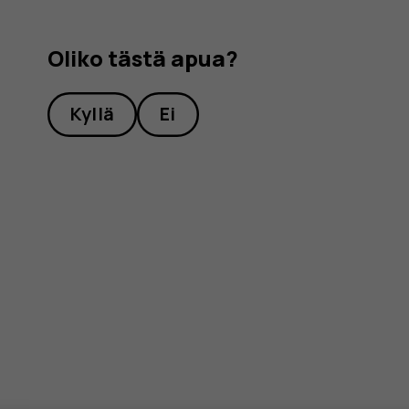
Oliko tästä apua?
Kyllä
Ei