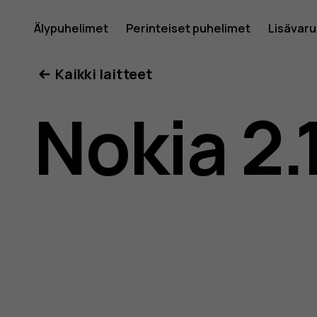
Nokia
Älypuhelimet
Perinteiset puhelimet
Lisävar
Oma tili
Kaikki laitteet
2.1
Nokia 2.
-
käyttöop