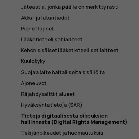
Jäteastia, jonka päälle on merkitty rasti
Akku- ja laturitiedot
Pienet lapset
Lääketieteelliset laitteet
Kehon sisäiset lääketieteelliset laitteet
Kuulokyky
Suojaa laite haitalliselta sisällöltä
Ajoneuvot
Räjähdysalttiit alueet
Hyväksyntätietoja (SAR)
Tietoja digitaalisesta oikeuksien
hallinnasta (Digital Rights Management)
Tekijänoikeudet ja huomautuksia