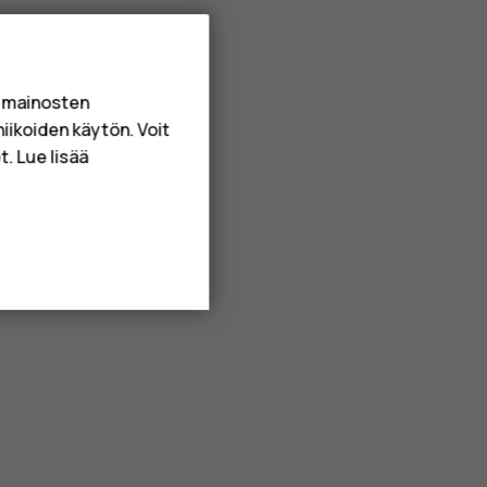
a mainosten
niikoiden käytön. Voit
. Lue lisää