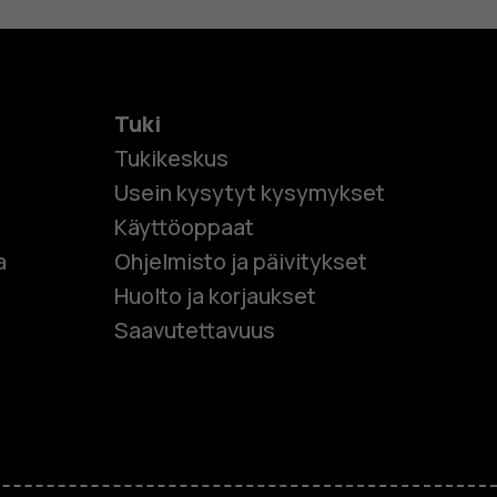
Tuki
Tukikeskus
Usein kysytyt kysymykset
Käyttöoppaat
et
a
Ohjelmisto ja päivitykset
Huolto ja korjaukset
 puhelimet
Saavutettavuus
et