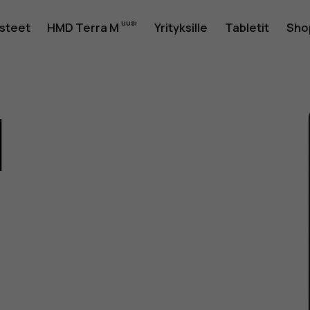
usteet
HMD Terra M
Yrityksille
Tabletit
Sho
1
as