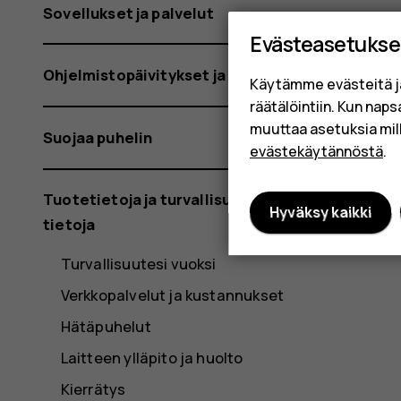
Sovellukset ja palvelut
Evästeasetukse
Ohjelmistopäivitykset ja varmuuskopiot
Käytämme evästeitä j
räätälöintiin. Kun nap
muuttaa asetuksia mil
Suojaa puhelin
evästekäytännöstä
.
Tuotetietoja ja turvallisuutta koskevia
Hyväksy kaikki
tietoja
Turvallisuutesi vuoksi
Verkkopalvelut ja kustannukset
Hätäpuhelut
Laitteen ylläpito ja huolto
Kierrätys