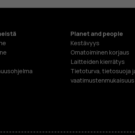
meistä
Planet and people
me
Kestävyys
one
Omatoiminen korjaus
Laitteiden kierrätys
Älypuhelim
uusohjelma
Tietoturva, tietosuoja j
vaatimustenmukaisuus
Perinteiset
Lisävaruste