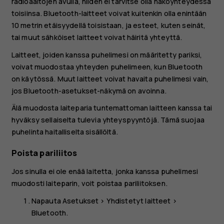
radioaaltojen avulla, niiden ei tarvitse olla näköyhteydessä
toisiinsa. Bluetooth-laitteet voivat kuitenkin olla enintään
10 metrin etäisyydellä toisistaan, ja esteet, kuten seinät,
tai muut sähköiset laitteet voivat häiritä yhteyttä.
Laitteet, joiden kanssa puhelimesi on määritetty pariksi,
voivat muodostaa yhteyden puhelimeen, kun Bluetooth
on käytössä. Muut laitteet voivat havaita puhelimesi vain,
jos Bluetooth-asetukset-näkymä on avoinna.
Älä muodosta laiteparia tuntemattoman laitteen kanssa tai
hyväksy sellaiselta tulevia yhteyspyyntöjä. Tämä suojaa
puhelinta haitalliselta sisällöltä.
Poista pariliitos
Jos sinulla ei ole enää laitetta, jonka kanssa puhelimesi
muodosti laiteparin, voit poistaa pariliitoksen.
Napauta
Asetukset
>
Yhdistetyt laitteet
>
Bluetooth
.