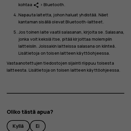
kohtaa
>
Bluetooth
.
share
Napauta laitetta, johon haluat yhdistää. Näet
kantaman sisällä olevat Bluetooth-laitteet.
Jos toinen laite vaatii salasanan, kirjoita se. Salasana,
jonka voit keksiä itse, pitää kirjoittaa molempiin
laitteisiin. Joissakin laitteissa salasana on kiinteä.
Lisätietoja on toisen laitteen käyttöohjeessa.
Vastaanotettujen tiedostojen sijainti riippuu toisesta
laitteesta. Lisätietoja on toisen laitteen käyttöohjeessa.
Oliko tästä apua?
Kyllä
Ei