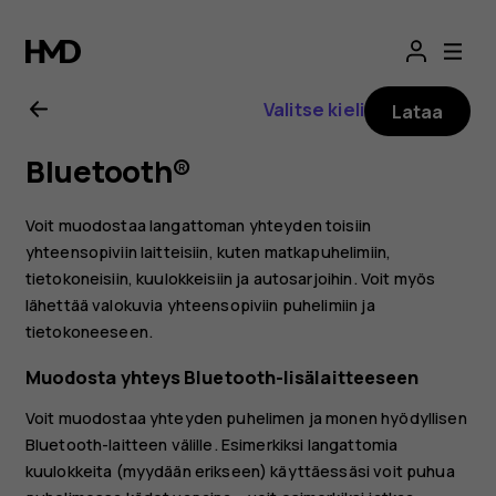
Nokia
2.1
Valitse kieli
Lataa
-
Bluetooth®
käyttöopas
Voit muodostaa langattoman yhteyden toisiin
yhteensopiviin laitteisiin, kuten matkapuhelimiin,
tietokoneisiin, kuulokkeisiin ja autosarjoihin. Voit myös
lähettää valokuvia yhteensopiviin puhelimiin ja
tietokoneeseen.
Muodosta yhteys Bluetooth-lisälaitteeseen
Voit muodostaa yhteyden puhelimen ja monen hyödyllisen
Bluetooth-laitteen välille. Esimerkiksi langattomia
kuulokkeita (myydään erikseen) käyttäessäsi voit puhua