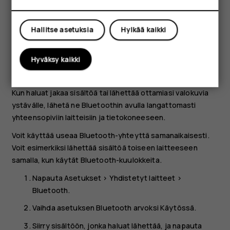
Jos toinen puhelin vaatii salasanan, kirjoita tai
Oma tili
hyväksy salasana ja napauta
Yhdistä
.
Hallitse asetuksia
Hylkää kaikki
Salasanaa käytetään vain muodostettaessa yhteyttä
tiettyyn laitteeseen ensimmäistä kertaa.
Hyväksy kaikki
Lähetä sisältöä Bluetoothin kautta
Kun haluat jakaa sisältöä tai lähettää ottamiasi valokuvia
ystävälle, lähetä ne Bluetoothin avulla langattomasti
yhteensopiviin laitteisiin ja tietokoneeseen.
Voit käyttää useaa Bluetooth-yhteyttä samanaikaisesti.
Voit esimerkiksi lähettää sisältöä toiseen laitteeseen
samalla, kun käytät Bluetooth-kuulokkeita.
Napauta
Asetukset
>
Yhdistetyt laitteet
>
Bluetooth
.
Vaihda asetuksen
Bluetooth
arvoksi
Käytössä
.
Siirry sisältöön, jonka haluat lähettää, ja napauta