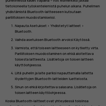
puhelimessa kädet vapaina – voit esimerkiksi jatkaa
tietokoneella työskentelemistä puhelun aikana. Puhelimen
yhdistämistä Bluetooth-laitteeseen kutsutaan
pariliitoksen muodostamiseksi.
Napauta
Asetukset
>
Yhdistetyt laitteet
>
Bluetooth
.
Vaihda asetuksen
Bluetooth
arvoksi
Käytössä
.
Varmista, että toiseen laitteeseen on kytketty virta.
Pariliitoksen muodostaminen on ehkä aloitettava
toisesta laitteesta. Lisätietoja on toisen laitteen
käyttöohjeessa.
Liitä puhelin ja laite pariksi napauttamalla laitetta
löydettyjen Bluetooth-laitteiden luettelosta.
Sinun on ehkä kirjoitettava salasana. Lisätietoja on
toisen laitteen käyttöohjeessa.
Koska Bluetooth-laitteet ovat yhteydessä toisiinsa