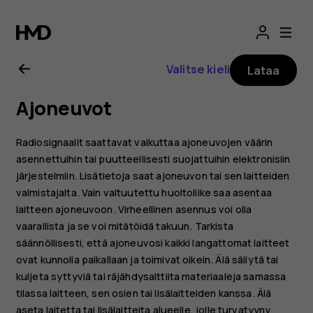
Nokia
2.1
Valitse kieli
Lataa
-
Ajoneuvot
käyttöopas
Radiosignaalit saattavat vaikuttaa ajoneuvojen väärin
asennettuihin tai puutteellisesti suojattuihin elektronisiin
järjestelmiin. Lisätietoja saat ajoneuvon tai sen laitteiden
valmistajalta. Vain valtuutettu huoltoliike saa asentaa
laitteen ajoneuvoon. Virheellinen asennus voi olla
vaarallista ja se voi mitätöidä takuun. Tarkista
säännöllisesti, että ajoneuvosi kaikki langattomat laitteet
ovat kunnolla paikallaan ja toimivat oikein. Älä säilytä tai
kuljeta syttyviä tai räjähdysalttiita materiaaleja samassa
tilassa laitteen, sen osien tai lisälaitteiden kanssa. Älä
aseta laitetta tai lisälaitteita alueelle, jolle turvatyyny