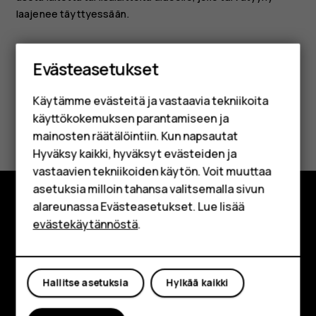
laajenee täyttyessään.
Älypuhelimet
Evästeasetukset
Perinteiset puhelimet
Käytämme evästeitä ja vastaavia tekniikoita
Lisävarusteet
käyttökokemuksen parantamiseen ja
Oliko tästä apua?
HMD Terra M
mainosten räätälöintiin. Kun napsautat
Hyväksy kaikki, hyväksyt evästeiden ja
Kyllä
Ei
Yrityksille
vastaavien tekniikoiden käytön. Voit muuttaa
asetuksia milloin tahansa valitsemalla sivun
Tabletit
alareunassa Evästeasetukset. Lue lisää
Tutustu
Shop
evästekäytännöstä
.
Tietoa meistä
Oma tili
Planet and people
Hallitse asetuksia
Hylkää kaikki
Tuki