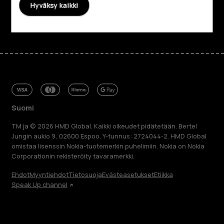
Hyväksy kaikki
Facebook
Instagram
Tiktok
Youtube
Linkedin
Discord
Suomi
TM ja © 2026 HMD Global. Kaikki oikeudet pidätetään. Bertel
Jungin aukio 9, 02600 Espoo. Y-tunnus: 2724044-2. HMD Global
omistaa lisenssin Nokia-tuotemerkin puhelimiin. Nokia on Nokia
Corporationin rekisteröity tavaramerkki.
Ehdot
Myyntiehdot
Tietosuoja
Evästeasetukset
Etiikka
Speak Up channel
Tietoa meistä
Blog