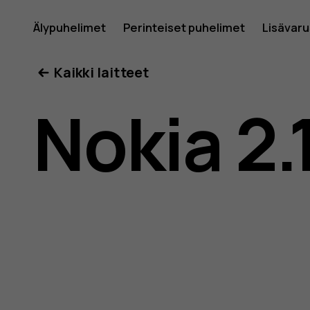
Nokia
Älypuhelimet
Perinteiset puhelimet
Lisävar
Oma tili
Kaikki laitteet
2.1
Nokia 2.
-
käyttöop