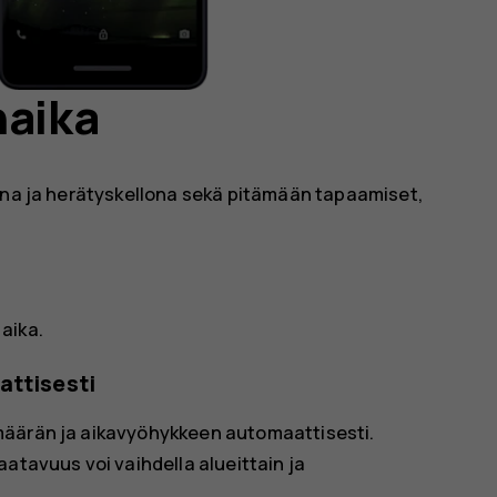
naika
lona ja herätyskellona sekä pitämään tapaamiset,
 aika
.
attisesti
määrän ja aikavyöhykkeen automaattisesti.
atavuus voi vaihdella alueittain ja