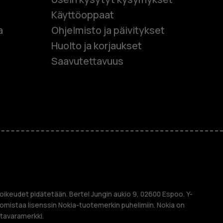
Käyttöoppaat
et
a
Ohjelmisto ja päivitykset
Huolto ja korjaukset
 puhelimet
Saavutettavuus
et
M
oikeudet pidätetään. Bertel Jungin aukio 9, 02600 Espoo. Y-
mistaa lisenssin Nokia-tuotemerkin puhelimiin. Nokia on
 tavaramerkki.