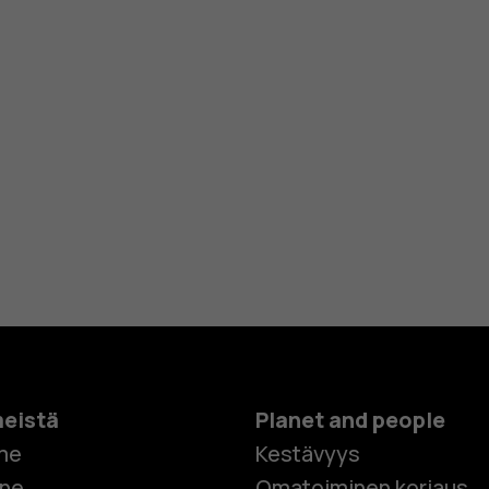
meistä
Planet and people
me
Kestävyys
one
Omatoiminen korjaus