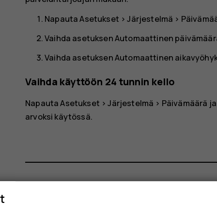
Napauta
Asetukset
>
Järjestelmä
>
Päivämää
Vaihda asetuksen
Automaattinen päivämäärä
Vaihda asetuksen
Automaattinen aikavyöhy
Vaihda käyttöön 24 tunnin kello
Napauta
Asetukset
>
Järjestelmä
>
Päivämäärä ja
arvoksi käytössä.
t
Oliko tästä apua?