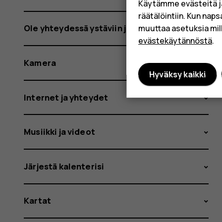
Käytämme evästeitä j
räätälöintiin. Kun nap
Ole yhteydessä ystäviin ja sukulaisiin
muuttaa asetuksia mil
evästekäytännöstä
.
Kamera
Hyväksy kaikki
Internet ja yhteydet
Musiikki ja videot
Järjestä kalenterisi
Kartat