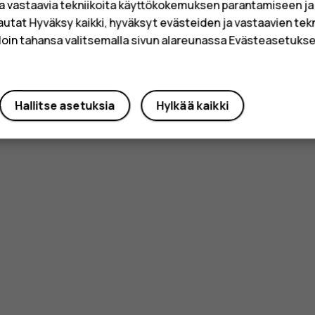
a vastaavia tekniikoita käyttökokemuksen parantamiseen j
Kyllä
Ei
sautat Hyväksy kaikki, hyväksyt evästeiden ja vastaavien tek
loin tahansa valitsemalla sivun alareunassa Evästeasetukset
Hallitse asetuksia
Hylkää kaikki