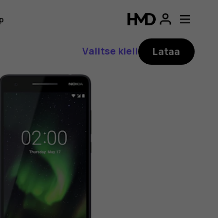
p
Valitse kieli
Lataa