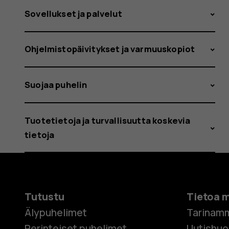
Sovellukset ja palvelut
Ohjelmistopäivitykset ja varmuuskopiot
Suojaa puhelin
Tuotetietoja ja turvallisuutta koskevia
tietoja
Tutustu
Tietoa 
Älypuhelimet
Tarinam
Perinteiset puhelimet
Uutishu