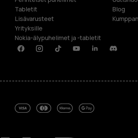
Tabletit
Blog
Lisävarusteet
Kumppan
Yrityksille
Nokia-älypuhelimet ja -tabletit
Facebook
Instagram
Tiktok
Youtube
Linkedin
Discord
Tietoa meistä
Blog
Korjaa, käytä uudelleen, kierrätä
Kestävyys