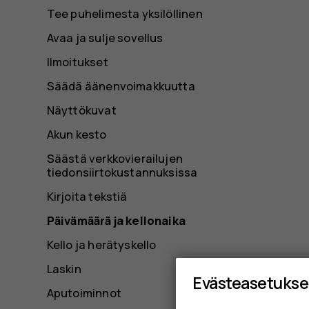
Tee puhelimesta yksilöllinen
Avaa ja sulje sovellus
Ilmoitukset
Säädä äänenvoimakkuutta
Näyttökuvat
Akun kesto
Säästä verkkovierailujen
tiedonsiirtokustannuksissa
Kirjoita tekstiä
Päivämäärä ja kellonaika
Kello ja herätyskello
Laskin
Evästeasetukse
Aputoiminnot