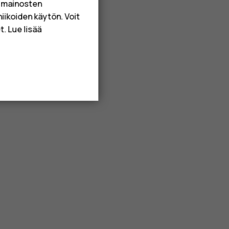
a mainosten
niikoiden käytön. Voit
. Lue lisää