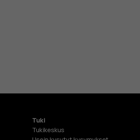
Tuki
Tukikeskus
Usein kysytyt kysymykset