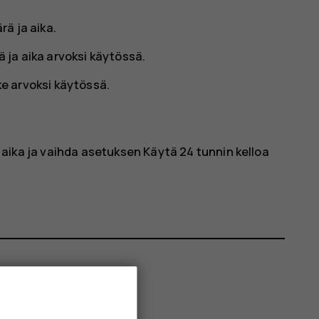
rä ja aika
.
 ja aika
arvoksi käytössä.
ke
arvoksi käytössä.
 aika
ja vaihda asetuksen
Käytä 24 tunnin kelloa