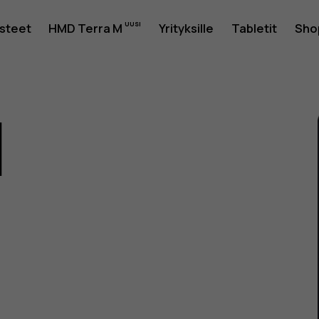
usteet
HMD Terra M
Yrityksille
Tabletit
Sho
1
as