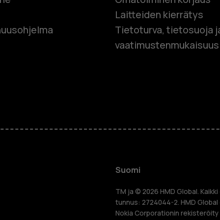
Laitteiden kierrätys
Älypuhelim
uusohjelma
Tietoturva, tietosuoja j
vaatimustenmukaisuus
Perinteiset
Lisävaruste
HMD Terra 
Yrityksille
Suomi
Tabletit
TM ja © 2026 HMD Global. Kaikki 
tunnus: 2724044-2. HMD Global o
Nokia Corporationin rekisteröity