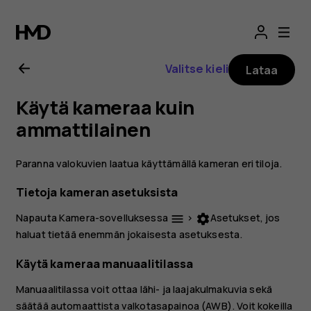
Nokia
2.1
Valitse kieli
Lataa
-
Käytä kameraa kuin
käyttöopas
ammattilainen
Paranna valokuvien laatua käyttämällä kameran eri tiloja.
Tietoja kameran asetuksista
Napauta Kamera-sovelluksessa
>
Asetukset
, jos
menu
settings
haluat tietää enemmän jokaisesta asetuksesta.
Käytä kameraa manuaalitilassa
Manuaalitilassa voit ottaa lähi- ja laajakulmakuvia sekä
säätää automaattista valkotasapainoa (AWB). Voit kokeilla