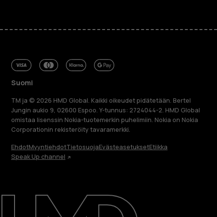
Suomi
TM ja © 2026 HMD Global. Kaikki oikeudet pidätetään. Bertel
Jungin aukio 9, 02600 Espoo. Y-tunnus: 2724044-2. HMD Global
omistaa lisenssin Nokia-tuotemerkin puhelimiin. Nokia on Nokia
Corporationin rekisteröity tavaramerkki.
Ehdot
Myyntiehdot
Tietosuoja
Evästeasetukset
Etiikka
Speak Up channel
Tietoa meistä
Blog
Korjaa, käytä uudelleen, kierrätä
Kestävyys