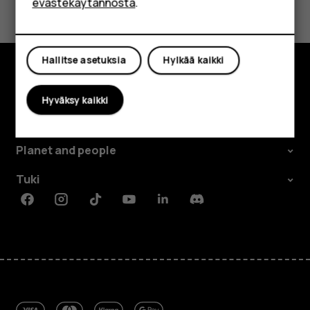
Shop
evästekäytännöstä
.
Kyllä
Ei
Oma tili
Hallitse asetuksia
Hylkää kaikki
Tutustu
Hyväksy kaikki
Tietoa meistä
Planet and people
Tuki
Facebook
Instagram
Tiktok
Youtube
Linkedin
Discord