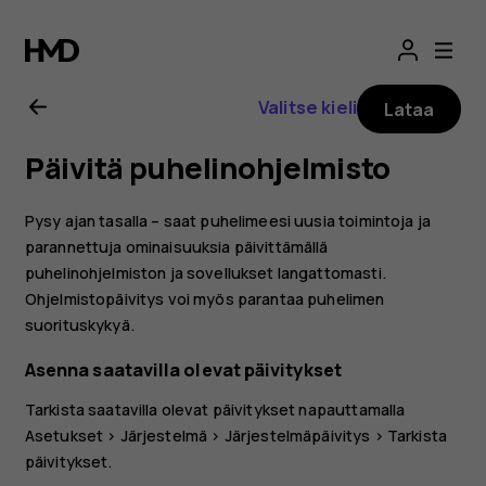
Nokia
2.1
Valitse kieli
Lataa
-
Päivitä puhelinohjelmisto
käyttöopas
Pysy ajan tasalla – saat puhelimeesi uusia toimintoja ja
parannettuja ominaisuuksia päivittämällä
puhelinohjelmiston ja sovellukset langattomasti.
Ohjelmistopäivitys voi myös parantaa puhelimen
suorituskykyä.
Asenna saatavilla olevat päivitykset
Tarkista saatavilla olevat päivitykset napauttamalla
Asetukset
>
Järjestelmä
>
Järjestelmäpäivitys
>
Tarkista
päivitykset
.