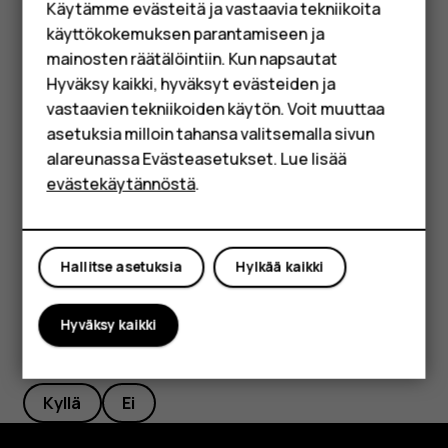
Käytämme evästeitä ja vastaavia tekniikoita
Lisävarusteet
Napauta kohtaa
.
search
käyttökokemuksen parantamiseen ja
HMD Terra M
mainosten räätälöintiin. Kun napsautat
Suodata osoitekirjaasi
Hyväksy kaikki, hyväksyt evästeiden ja
Yrityksille
vastaavien tekniikoiden käytön. Voit muuttaa
Napauta
Osoitekirja
>
>
Asetukset
, napauta
menu
settings
asetuksia milloin tahansa valitsemalla sivun
Lajittele
tai
Nimen muoto
Osoitekirja-luettelossa.
Tabletit
alareunassa Evästeasetukset. Lue lisää
Tuo tai vie yhteystiedot
Shop
evästekäytännöstä
.
Napauta
Osoitekirja
>
>
Asetukset
>
Tuo/vie
.
menu
settings
Oma tili
Hallitse asetuksia
Hylkää kaikki
Hyväksy kaikki
Oliko tästä apua?
Kyllä
Ei