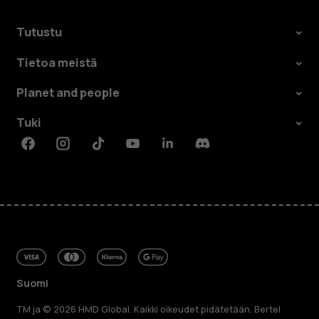
Tutustu
Tietoa meistä
Planet and people
Tuki
Facebook
Instagram
Tiktok
Youtube
Linkedin
Discord
Suomi
TM ja © 2026 HMD Global. Kaikki oikeudet pidätetään. Bertel