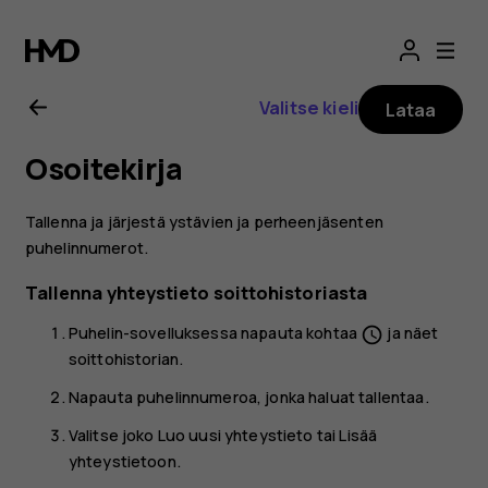
Nokia
2.1
Valitse kieli
Lataa
-
Osoitekirja
käyttöopas
Tallenna ja järjestä ystävien ja perheenjäsenten
puhelinnumerot.
Tallenna yhteystieto soittohistoriasta
Puhelin
-sovelluksessa napauta kohtaa
ja näet
schedule
soittohistorian.
Napauta puhelinnumeroa, jonka haluat tallentaa.
Valitse joko
Luo uusi yhteystieto
tai
Lisää
yhteystietoon
.